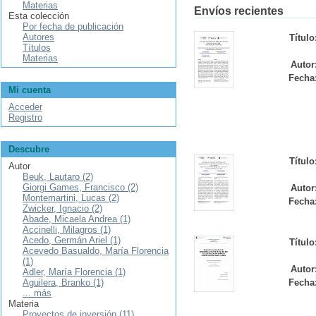
Materias
Envíos recientes
Esta colección
Por fecha de publicación
Autores
Título
Títulos
Materias
Autor
Fecha
Mi cuenta
Acceder
Registro
Descubre
Título
Autor
Beuk, Lautaro (2)
Giorgi Games, Francisco (2)
Autor
Montemartini, Lucas (2)
Fecha
Zwicker, Ignacio (2)
Abade, Micaela Andrea (1)
Accinelli, Milagros (1)
Acedo, Germán Ariel (1)
Título
Acevedo Basualdo, María Florencia
(1)
Autor
Adler, María Florencia (1)
Aguilera, Branko (1)
Fecha
... más
Materia
Proyectos de inversión (11)