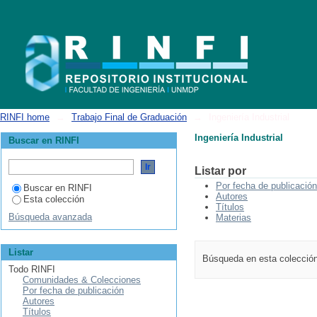
Ingeniería Industrial
RINFI home
→
Trabajo Final de Graduación
→
Ingeniería Industrial
Ingeniería Industrial
Buscar en RINFI
Listar por
Por fecha de publicación
Buscar en RINFI
Autores
Esta colección
Títulos
Búsqueda avanzada
Materias
Listar
Búsqueda en esta colecció
Todo RINFI
Comunidades & Colecciones
Por fecha de publicación
Autores
Títulos