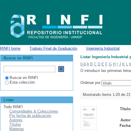
Listar Ingeniería Industrial por título
RINFI home
→
Trabajo Final de Graduación
→
Ingeniería Industrial
→
L
Listar Ingeniería Industrial 
Buscar en RINFI
0-9
A
B
C
D
E
F
G
H
I
J
K
L
O introducir las primeras letra
Buscar en RINFI
Esta colección
Ordenar por:
Mostrando ítems 1-20 de 21
Listar
Todo RINFI
Título
Comunidades & Colecciones
Por fecha de publicación
Autores
Autor
Títulos
Fecha
Materias