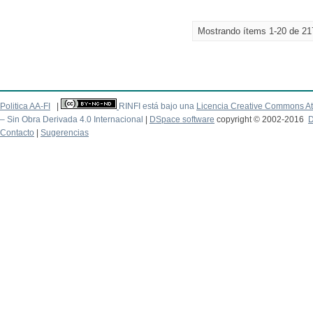
Mostrando ítems 1-20 de 21
Politica AA-FI
|
RINFI está bajo una
Licencia Creative Commons At
– Sin Obra Derivada 4.0 Internacional
|
DSpace software
copyright © 2002-2016
D
Contacto
|
Sugerencias