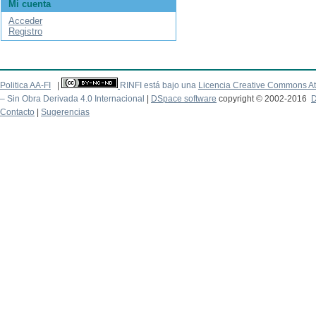
Mi cuenta
Acceder
Registro
Politica AA-FI
|
RINFI está bajo una
Licencia Creative Commons At
– Sin Obra Derivada 4.0 Internacional
|
DSpace software
copyright © 2002-2016
D
Contacto
|
Sugerencias