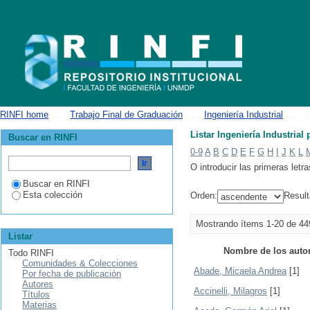
Listar Ingeniería Industrial por autor
RINFI home
→
Trabajo Final de Graduación
→
Ingeniería Industrial
→
L
Listar Ingeniería Industrial 
Buscar en RINFI
0-9
A
B
C
D
E
F
G
H
I
J
K
L
O introducir las primeras letra
Buscar en RINFI
Esta colección
Orden:
Result
Mostrando ítems 1-20 de 44
Listar
Nombre de los auto
Todo RINFI
Comunidades & Colecciones
Abade, Micaela Andrea
[1]
Por fecha de publicación
Autores
Accinelli, Milagros
[1]
Títulos
Materias