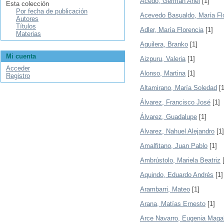
Acedo, Germán Ariel
[1]
Esta colección
Por fecha de publicación
Acevedo Basualdo, María Fl
Autores
Títulos
Adler, María Florencia
[1]
Materias
Aguilera, Branko
[1]
Mi cuenta
Aizpuru, Valeria
[1]
Acceder
Alonso, Martina
[1]
Registro
Altamirano, María Soledad
[1
Álvarez, Francisco José
[1]
Álvarez, Guadalupe
[1]
Alvarez, Nahuel Alejandro
[1]
Amalfitano, Juan Pablo
[1]
Ambrústolo, Mariela Beatriz
[
Aquindo, Eduardo Andrés
[1]
Arambarri, Mateo
[1]
Arana, Matías Ernesto
[1]
Arce Navarro, Eugenia Magal