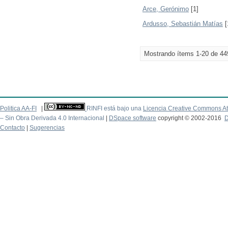
Arce, Gerónimo
[1]
Ardusso, Sebastián Matías
[
Mostrando ítems 1-20 de 44
Politica AA-FI
|
RINFI está bajo una
Licencia Creative Commons At
– Sin Obra Derivada 4.0 Internacional
|
DSpace software
copyright © 2002-2016
D
Contacto
|
Sugerencias