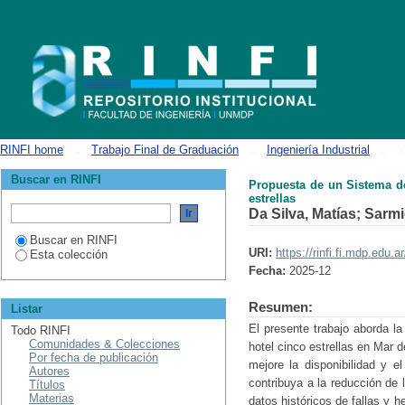
Propuesta de un Sistema de Gestión para el mantenimiento de un lavader
RINFI home
→
Trabajo Final de Graduación
→
Ingeniería Industrial
→
V
Buscar en RINFI
Propuesta de un Sistema de
estrellas
Da Silva, Matías
;
Sarmi
Buscar en RINFI
URI:
https://rinfi.fi.mdp.edu
Esta colección
Fecha:
2025-12
Resumen:
Listar
El presente trabajo aborda la
Todo RINFI
Comunidades & Colecciones
hotel cinco estrellas en Mar 
Por fecha de publicación
mejore la disponibilidad y e
Autores
contribuya a la reducción de l
Títulos
Materias
datos históricos de fallas y h