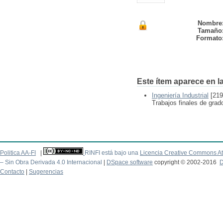
Nombre
Tamaño
Formato
Este ítem aparece en la
Ingeniería Industrial
[219
Trabajos finales de grado
Politica AA-FI
|
RINFI está bajo una
Licencia Creative Commons At
– Sin Obra Derivada 4.0 Internacional
|
DSpace software
copyright © 2002-2016
D
Contacto
|
Sugerencias