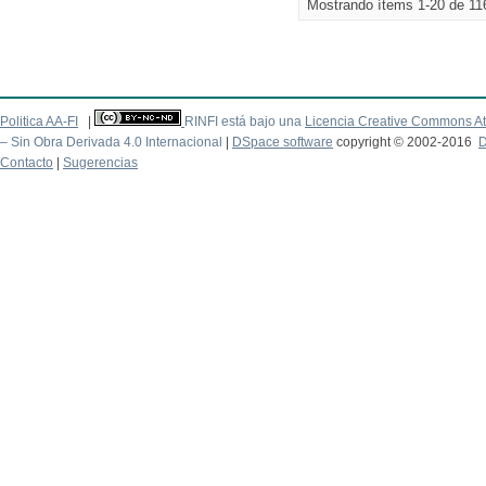
Mostrando ítems 1-20 de 11
Politica AA-FI
|
RINFI está bajo una
Licencia Creative Commons At
– Sin Obra Derivada 4.0 Internacional
|
DSpace software
copyright © 2002-2016
D
Contacto
|
Sugerencias