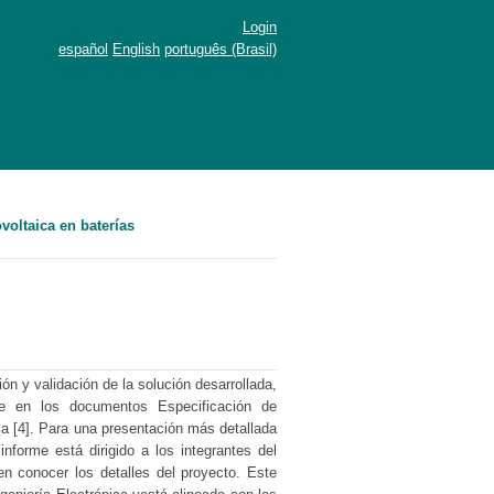
Login
español
English
português (Brasil)
oltaica en baterías
ón y validación de la solución desarrollada,
e en los documentos Especificación de
ca [4]. Para una presentación más detallada
nforme está dirigido a los integrantes del
n conocer los detalles del proyecto. Este