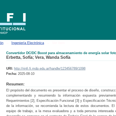
ento de energía solar fotovoltaica en baterías
ión
→
Ingeniería Electrónica
→
Ver ítem
Convertidor DC/DC Boost para almacenamiento de energía solar fotov
Erbetta, Sofía
;
Vera, Wanda Sofía
URI:
http://rinfi.fi.mdp.edu.ar/handle/123456789/1098
Fecha:
2025-08-10
Resumen:
El propósito del documento es presentar el proceso de diseño, construcci
complementando y resumiendo la información expuesta previament
Requerimientos [2], Especificación Funcional [3] y Especificación Técni
de la información, se recomienda la lectura de estos documentos. El i
equipo de trabajo, a la mesa evaluadora y a toda persona interesada e