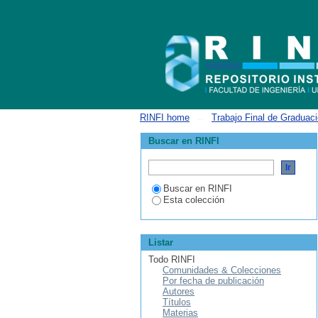
Convertidor DC/DC Boost para almacenami
RINFI home
→
Trabajo Final de Graduac
Buscar en RINFI
Buscar en RINFI
Esta colección
Listar
Todo RINFI
Comunidades & Colecciones
Por fecha de publicación
Autores
Títulos
Materias