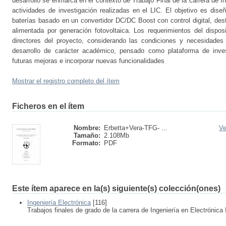
desarrollo se enmarca en el contexto de Trabajo Final de la carrera de I
actividades de investigación realizadas en el LIC. El objetivo es dise
baterías basado en un convertidor DC/DC Boost con control digital, des
alimentada por generación fotovoltaica. Los requerimientos del dispos
directores del proyecto, considerando las condiciones y necesidades
desarrollo de carácter académico, pensado como plataforma de inves
futuras mejoras e incorporar nuevas funcionalidades
Mostrar el registro completo del ítem
Ficheros en el ítem
Nombre:
Erbetta+Vera-TFG- ...
Ve
Tamaño:
2.108Mb
Formato:
PDF
Este ítem aparece en la(s) siguiente(s) colección(ones)
Ingeniería Electrónica
[116]
Trabajos finales de grado de la carrera de Ingeniería en Electrónica