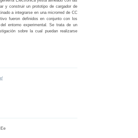
ngeniería Electrónica yestá alineado con las
ñar y construir un prototipo de cargador de
tinado a integrarse en una microrred de CC
itivo fueron definidos en conjunto con los
 del entorno experimental. Se trata de un
tigación sobre la cual puedan realizarse
r/
 IEe