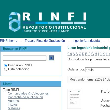
Listar Ingeniería Industrial por título
RINFI home
→
Trabajo Final de Graduación
→
Ingeniería Industrial
→
L
Listar Ingeniería Industrial 
Buscar en RINFI
0-9
A
B
C
D
E
F
G
H
I
J
K
L
O introducir las primeras letra
Buscar en RINFI
Esta colección
Ordenar por:
Mostrando ítems 212-217 d
Listar
Todo RINFI
Título
Comunidades & Colecciones
Por fecha de publicación
Autores
Autor
Títulos
Fecha
Materias