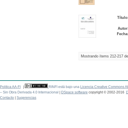
Título
Autor
Fecha
Mostrando ítems 212-217 d
Politica AA-FI
|
RINFI está bajo una
Licencia Creative Commons At
– Sin Obra Derivada 4.0 Internacional
|
DSpace software
copyright © 2002-2016
D
Contacto
|
Sugerencias