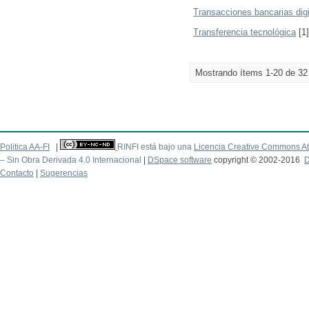
Transacciones bancarias digi
Transferencia tecnológica
[1]
Mostrando ítems 1-20 de 32
Politica AA-FI
|
RINFI está bajo una
Licencia Creative Commons At
– Sin Obra Derivada 4.0 Internacional
|
DSpace software
copyright © 2002-2016
D
Contacto
|
Sugerencias