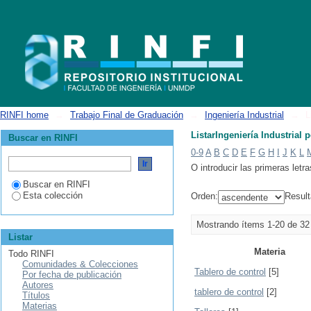
ListarIngeniería Industrial por tema
RINFI home
→
Trabajo Final de Graduación
→
Ingeniería Industrial
→
L
ListarIngeniería Industrial 
Buscar en RINFI
0-9
A
B
C
D
E
F
G
H
I
J
K
L
O introducir las primeras letra
Buscar en RINFI
Esta colección
Orden:
Result
Mostrando ítems 1-20 de 32
Listar
Materia
Todo RINFI
Comunidades & Colecciones
Tablero de control
[5]
Por fecha de publicación
Autores
tablero de control
[2]
Títulos
Materias