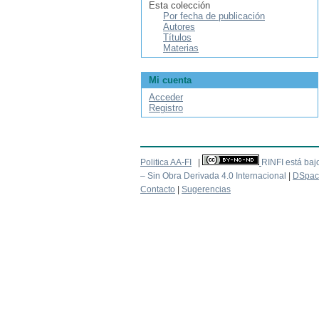
Esta colección
Por fecha de publicación
Autores
Títulos
Materias
Mi cuenta
Acceder
Registro
Politica AA-FI
|
RINFI está baj
– Sin Obra Derivada 4.0 Internacional
|
DSpac
Contacto
|
Sugerencias