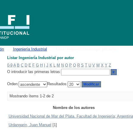
ión
→
Ingeniería Industrial
→
Listar Ingeniería Industrial por autor
Listar Ingeniería Industrial por autor
0-9
A
B
C
D
E
F
G
H
I
J
K
L
M
N
O
P
Q
R
S
T
U
V
W
X
Y
Z
O introducir las primeras letras:
Orden:
Resultados:
Mostrando ítems 1-2 de 2
Nombre de los autores
Universidad Nacional de Mar del Plata. Facultad de Ingeniería; Argentin
Urdangarin, Juan Manuel
[1]