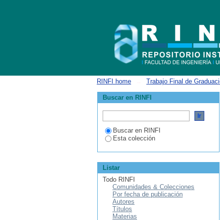
Listar Ingeniería Industrial por autor
RINFI home
→
Trabajo Final de Graduac
Buscar en RINFI
Buscar en RINFI
Esta colección
Listar
Todo RINFI
Comunidades & Colecciones
Por fecha de publicación
Autores
Títulos
Materias