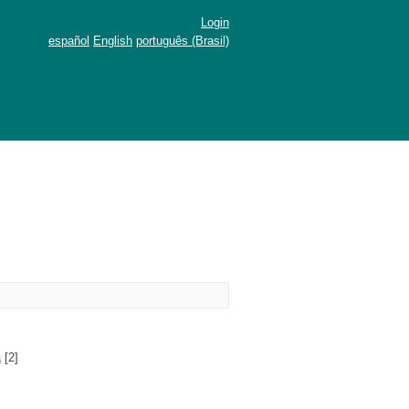
Login
español
English
português (Brasil)
a
[2]