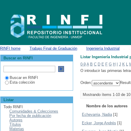
Listar Ingeniería Industrial por autor
RINFI home
→
Trabajo Final de Graduación
→
Ingeniería Industrial
→
L
Listar Ingeniería Industrial 
Buscar en RINFI
0-9
A
B
C
D
E
F
G
H
I
J
K
L
O introducir las primeras letra
Buscar en RINFI
Esta colección
Orden:
Result
Mostrando ítems 1-10 de 10
Listar
Nombre de los autores
Todo RINFI
Comunidades & Colecciones
Echevarria, Nadia
[1]
Por fecha de publicación
Autores
Ecker, Jorge Andrés
[1]
Títulos
Materias