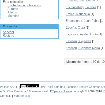
Eguaras, Juan Martín
[1]
Esta colección
Por fecha de publicación
Elichiribehety, Lourdes
[1]
Autores
Títulos
Emilio, Marianella
[1]
Materias
Errecaborde, Juan Pablo
[1]
Mi cuenta
Escriña, Clara
[1]
Acceder
Espinosa, Ayelén Lucía
[1]
Registro
Esteban, Alejandra
[1]
Esteban, Alejandra María
[11
Mostrando ítems 1-10 de 10
Politica AA-FI
|
RINFI está bajo una
Licencia Creative Commons At
– Sin Obra Derivada 4.0 Internacional
|
DSpace software
copyright © 2002-2016
D
Contacto
|
Sugerencias