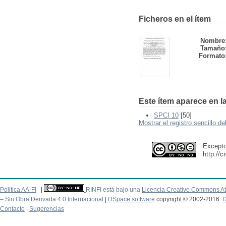
Ficheros en el ítem
Nombre
Tamaño
Formato
Este ítem aparece en la
SPCI 10
[50]
Mostrar el registro sencillo de
Excepto
http://
Politica AA-FI
|
RINFI está bajo una
Licencia Creative Commons At
– Sin Obra Derivada 4.0 Internacional
|
DSpace software
copyright © 2002-2016
D
Contacto
|
Sugerencias