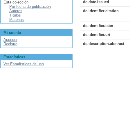
dc.date.issued
Esta colección
Por fecha de publicación
Autores
dc.identifier.citation
Títulos
Materias
dc.identifier.isbn
Mi cuenta
dc.identifier.uri
Acceder
dc.description.abstract
Registro
Estadísticas
Ver Estadísticas de uso