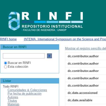
Mechanical Properties of Solid Solution Strengthened CGI
RINFI home
→
INTEMA. International Symposium on the Science and Proc
Buscar en RINFI
Mostrar el registro sencillo de
dc.contributor.author
Buscar en RINFI
dc.contributor.author
Esta colección
dc.contributor.author
dc.contributor.author
Listar
dc.contributor.author
Todo RINFI
Comunidades & Colecciones
dc.date.accessioned
Por fecha de publicación
Autores
dc.date.available
Títulos
Materias