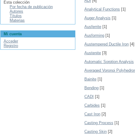
ADI
[4]
Esta colección
Por fecha de publicación
Analytical Functions
[1]
Autores
Títulos
Auger Analysis
[1]
Materias
Ausferrite
[1]
Mi cuenta
Ausforming
[1]
Acceder
Austempered Ductile Iron
[4]
Registro
Austenite
[3]
Automatic Sorption Analysis
Averaged Voronoi Polyhedro
Bainite
[1]
Bending
[1]
CADI
[1]
Carbides
[1]
Cast Iron
[2]
Casting Process
[1]
Casting Skin
[2]