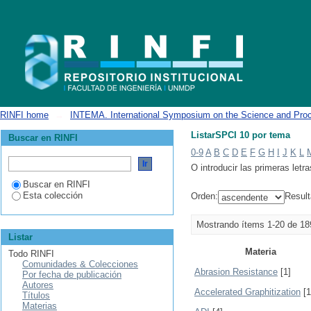
ListarSPCI 10 por tema
RINFI home
→
INTEMA. International Symposium on the Science and Proc
ListarSPCI 10 por tema
Buscar en RINFI
0-9
A
B
C
D
E
F
G
H
I
J
K
L
O introducir las primeras letra
Buscar en RINFI
Esta colección
Orden:
Result
Mostrando ítems 1-20 de 18
Listar
Materia
Todo RINFI
Comunidades & Colecciones
Abrasion Resistance
[1]
Por fecha de publicación
Autores
Accelerated Graphitization
[1
Títulos
Materias