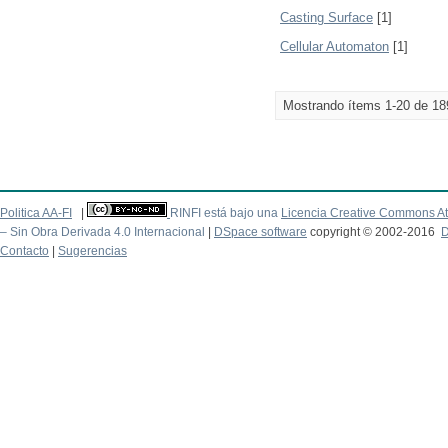
Casting Surface
[1]
Cellular Automaton
[1]
Mostrando ítems 1-20 de 18
Politica AA-FI
|
RINFI está bajo una
Licencia Creative Commons At
– Sin Obra Derivada 4.0 Internacional
|
DSpace software
copyright © 2002-2016
D
Contacto
|
Sugerencias