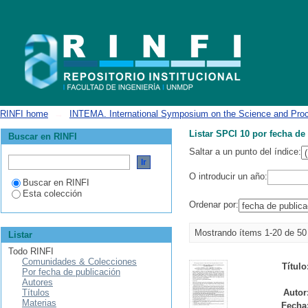
Listar SPCI 10 por fecha de publicación
RINFI home
→
INTEMA. International Symposium on the Science and Proc
Listar SPCI 10 por fecha de
Buscar en RINFI
Saltar a un punto del índice:
O introducir un año:
Buscar en RINFI
Esta colección
Ordenar por:
Mostrando ítems 1-20 de 50
Listar
Todo RINFI
Comunidades & Colecciones
Título
Por fecha de publicación
Autores
Títulos
Autor
Materias
Fecha