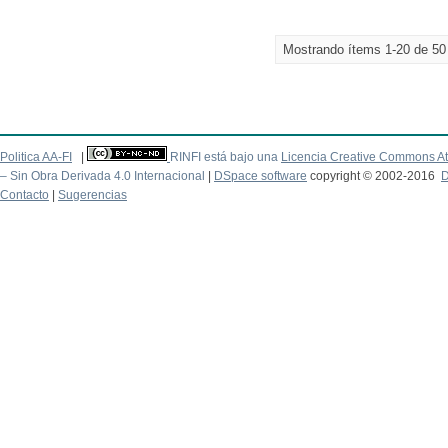
Mostrando ítems 1-20 de 50
Politica AA-FI
|
RINFI está bajo una
Licencia Creative Commons At
– Sin Obra Derivada 4.0 Internacional
|
DSpace software
copyright © 2002-2016
D
Contacto
|
Sugerencias