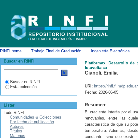
Platformax. Desarrollo de plataforma experimental para la evaluación d
RINFI home
→
Trabajo Final de Graduación
→
Ingeniería Electrónica
→
Buscar en RINFI
Platformax. Desarrollo de
fotovoltaica
Gianoli, Emilia
Buscar en RINFI
URI:
https://rinfi.fi.mdp.edu
Esta colección
Fecha:
2026-06-05
Resumen:
Listar
El creciente interés por el u
Todo RINFI
Comunidades & Colecciones
renovables, entre las cual
Por fecha de publicación
característica de que su pote
Autores
temperatura. Además, desde 
Títulos
Materias
constante, sino que existe