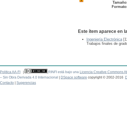
Tamaño
Formato
Este ítem aparece en la
Ingeniería Electrónica
[1
Trabajos finales de grad
Politica AA-FI
|
RINFI está bajo una
Licencia Creative Commons At
– Sin Obra Derivada 4.0 Internacional
|
DSpace software
copyright © 2002-2016
D
Contacto
|
Sugerencias