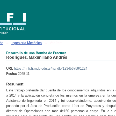
ión
→
Ingeniería Mecánica
→
Ver ítem
Desarrollo de una Bomba de Fractura​
Rodríguez, Maximiliano Andrés
URI:
https://rinfi.fi.mdp.edu.ar/handle/123456789/1224
Fecha:
2025-11
Resumen:
Este trabajo pretende dar cuenta de los conocimientos adquiridos en la
a 2014 y la aplicación concreta de los mismos en la empresa en la qu
Asistente de Ingeniería en 2014 y fui desarrollándome, adquiriendo c
pasando por el área de Producción como Líder de Proyectos y despu
director de Operaciones con más de160 personas a cargo. En la cuest