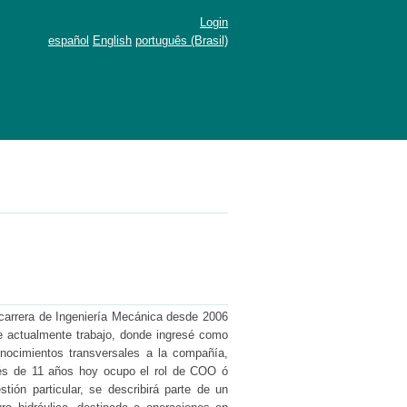
Login
español
English
português (Brasil)
 carrera de Ingeniería Mecánica desde 2006
e actualmente trabajo, donde ingresé como
onocimientos transversales a la compañía,
és de 11 años hoy ocupo el rol de COO ó
ión particular, se describirá parte de un