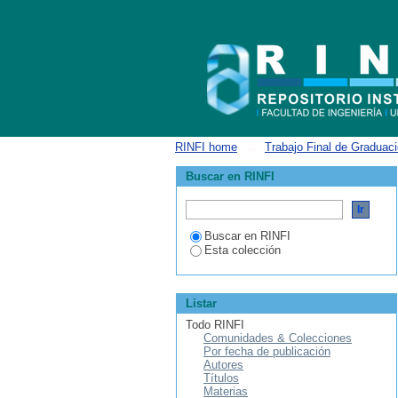
Desarrollo de una Bomba de Fractura​
RINFI home
→
Trabajo Final de Graduac
Buscar en RINFI
Buscar en RINFI
Esta colección
Listar
Todo RINFI
Comunidades & Colecciones
Por fecha de publicación
Autores
Títulos
Materias