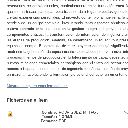
proyecto para el desarrollo de una bomba de alta potencia para fractu
reservorios no convencionales, particularmente en la formación Vaca M
que me ha tocado participar, pero tratando de integrar aspectos generales
ciertas experiencias personales. El proyecto contempló la ingeniería, la p
servicio de un equipo complejo, involucrando tanto aspectos técnicos c
estuvo centrada principalmente en la gestión integral del proyecto, a
componentes críticos, la transformación de información de ingeniería en
las etapas de producción. Además, se desempeñó un rol activo y presen
equipo en campo. El desarrollo de este proyecto contribuyó significat
mediante la generación de equipamiento nacional competitivo a nivel in
procesos internos de producción, el fortalecimiento de capacidades téc
nuevas relaciones comerciales estratégicas con clientes del sector ene
manera integrada conocimientos de ingeniería mecánica, gestión de pro
en marcha, favoreciendo la formación profesional del autor en un entorno 
Mostrar el registro completo del ítem
Ficheros en el ítem
Nombre:
RODRIGUEZ, M.-TFG ...
Ve
Tamaño:
1.375Mb
Formato:
PDF