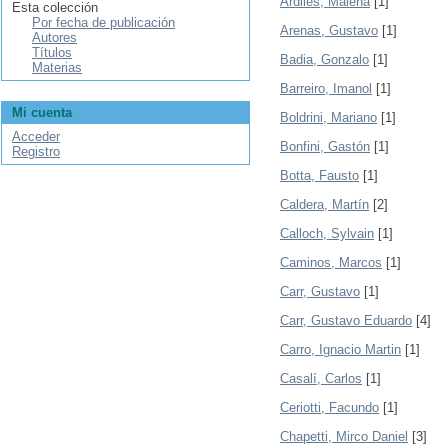
Ardiles, Malena
[1]
Esta colección
Por fecha de publicación
Arenas, Gustavo
[1]
Autores
Títulos
Badia, Gonzalo
[1]
Materias
Barreiro, Imanol
[1]
Mi cuenta
Boldrini, Mariano
[1]
Acceder
Bonfini, Gastón
[1]
Registro
Botta, Fausto
[1]
Caldera, Martín
[2]
Calloch, Sylvain
[1]
Caminos, Marcos
[1]
Carr, Gustavo
[1]
Carr, Gustavo Eduardo
[4]
Carro, Ignacio Martin
[1]
Casalí, Carlos
[1]
Ceriotti, Facundo
[1]
Chapetti, Mirco Daniel
[3]