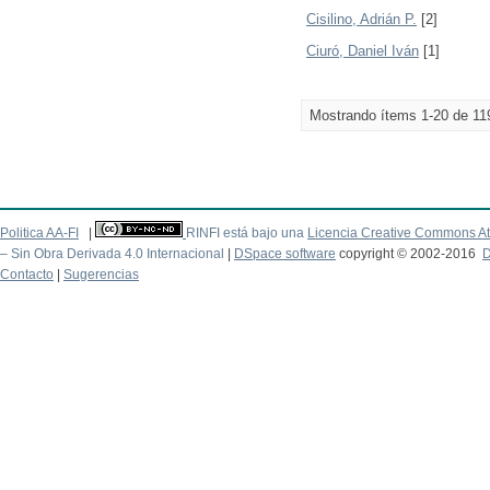
Cisilino, Adrián P.
[2]
Ciuró, Daniel Iván
[1]
Mostrando ítems 1-20 de 11
Politica AA-FI
|
RINFI está bajo una
Licencia Creative Commons At
– Sin Obra Derivada 4.0 Internacional
|
DSpace software
copyright © 2002-2016
D
Contacto
|
Sugerencias