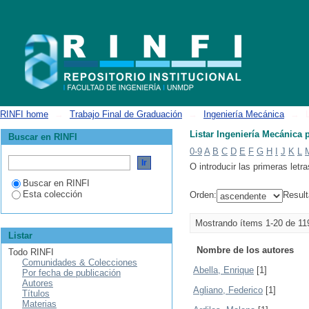
Listar Ingeniería Mecánica por autor
RINFI home
→
Trabajo Final de Graduación
→
Ingeniería Mecánica
→
Listar Ingeniería Mecánica 
Buscar en RINFI
0-9
A
B
C
D
E
F
G
H
I
J
K
L
O introducir las primeras letra
Buscar en RINFI
Esta colección
Orden:
Result
Mostrando ítems 1-20 de 11
Listar
Nombre de los autores
Todo RINFI
Comunidades & Colecciones
Abella, Enrique
[1]
Por fecha de publicación
Autores
Agliano, Federico
[1]
Títulos
Materias