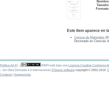
Nombre
Tamaño
Formato
Este ítem aparece en la
Ciencia de Materiales
[6
Doctorado en Ciencias d
Politica AA-FI
|
RINFI está bajo una
Licencia Creative Commons At
– Sin Obra Derivada 4.0 Internacional
|
DSpace software
copyright © 2002-2016
D
Contacto
|
Sugerencias