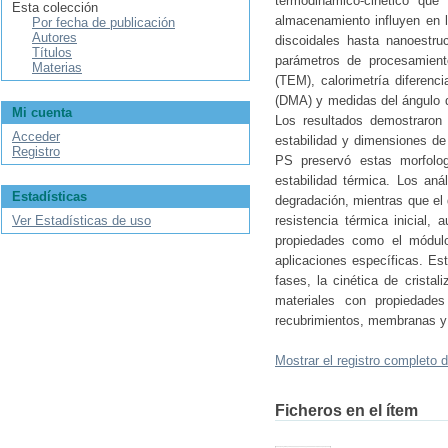
termodinámico-cinético qu
Esta colección
almacenamiento influyen en la
Por fecha de publicación
Autores
discoidales hasta nanoestr
Títulos
parámetros de procesamiento
Materias
(TEM), calorimetría diferenc
(DMA) y medidas del ángulo de
Mi cuenta
Los resultados demostraron
Acceder
estabilidad y dimensiones de
Registro
PS preservó estas morfolog
estabilidad térmica. Los an
Estadísticas
degradación, mientras que el
Ver Estadísticas de uso
resistencia térmica inicial,
propiedades como el módulo
aplicaciones específicas. Es
fases, la cinética de crista
materiales con propiedades
recubrimientos, membranas y d
Mostrar el registro completo d
Ficheros en el ítem