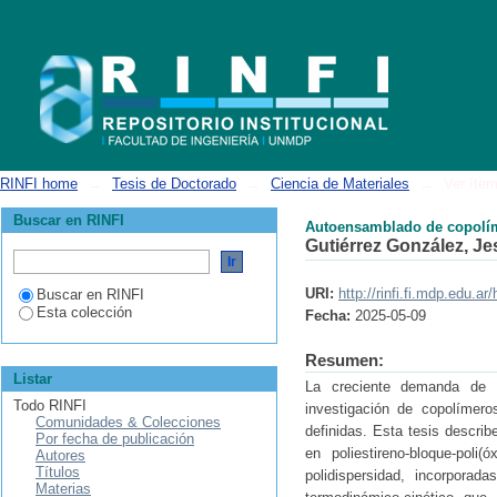
Autoensamblado de copolímeros en bloque semicristalinos en matrices
RINFI home
→
Tesis de Doctorado
→
Ciencia de Materiales
→
Ver íte
Buscar en RINFI
Autoensamblado de copolíme
Gutiérrez González, Je
URI:
http://rinfi.fi.mdp.edu.
Buscar en RINFI
Esta colección
Fecha:
2025-05-09
Resumen:
Listar
La creciente demanda de m
Todo RINFI
investigación de copolímer
Comunidades & Colecciones
definidas. Esta tesis describ
Por fecha de publicación
en poliestireno-bloque-pol
Autores
Títulos
polidispersidad, incorpora
Materias