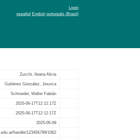
Login
español
English
português (Brasil)
Zucchi, Ileana Alicia
Gutiérrez González, Jessica
Schroeder, Walter Fabián
2025-06-17T12:12:17Z
2025-06-17T12:12:17Z
2025-05-09
mdp.edu.ar/handle/123456789/1062