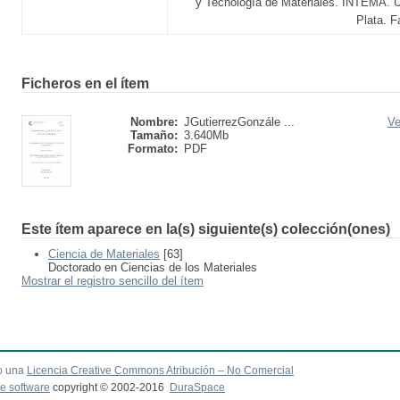
y Tecnología de Materiales. INTEMA. U
Plata. F
Ficheros en el ítem
Nombre:
JGutierrezGonzále ...
Ve
Tamaño:
3.640Mb
Formato:
PDF
Este ítem aparece en la(s) siguiente(s) colección(ones)
Ciencia de Materiales
[63]
Doctorado en Ciencias de los Materiales
Mostrar el registro sencillo del ítem
o una
Licencia Creative Commons Atribución – No Comercial
e software
copyright © 2002-2016
DuraSpace