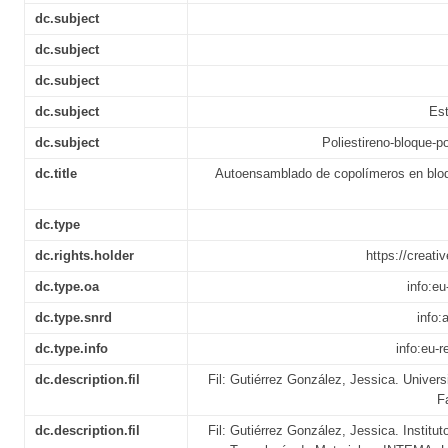
dc.subject
dc.subject
dc.subject
dc.subject
Est
dc.subject
Poliestireno-bloque-p
dc.title
Autoensamblado de copolímeros en bloq
dc.type
dc.rights.holder
https://creat
dc.type.oa
info:e
dc.type.snrd
info:
dc.type.info
info:eu-
dc.description.fil
Fil: Gutiérrez González, Jessica. Univers
F
dc.description.fil
Fil: Gutiérrez González, Jessica. Institu