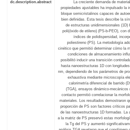
dc.description.abstract
La creciente demanda de material
propiedades ajustables ha impulsado la 
bloque semicristalinos capaces de auto
bien definidas. Esta tesis describe la sín
de estructuras unidimensionales (1D) 
poli(óxido de etileno) (PS-b-PEO), con 
índices de polidispersidad, incor
poliestireno (PS). La metodología ad
cinético que permitió determinar cómo la 
condiciones de almacenamiento influy
posibilitó inducir una transición controla
hasta nanoestructuras 1D con longitude
nm, dependiendo de los parámetros de pro
exhaustiva mediante microscopía ele
calorimetría diferencial de barrido (
(TGA), ensayos dinámico-mecánicos 
contacto permitió correlacionar la morfo
materiales. Los resultados demostraron q
proporción de PS son factores críticos pa
de las nanoestructuras 1D formadas. La a
a la matriz de PS preservó estas morfolog
la Tg del PS y aumentó significativame
análisis TGA revelaron que el copolímero 