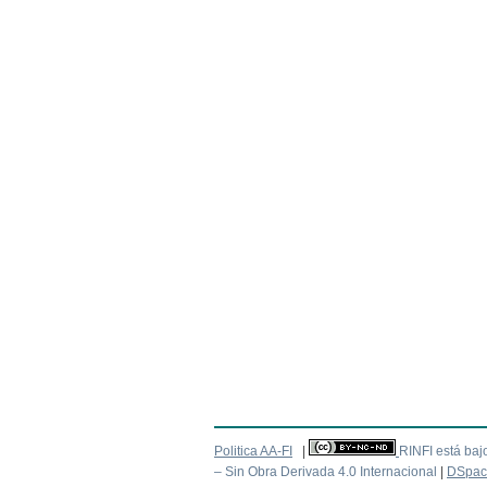
Politica AA-FI
|
RINFI está baj
– Sin Obra Derivada 4.0 Internacional
|
DSpac