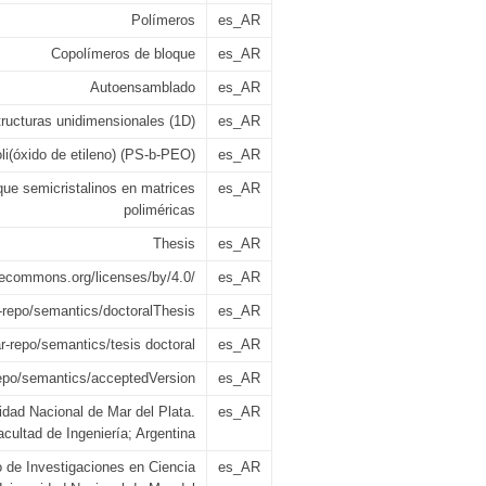
Polímeros
es_AR
Copolímeros de bloque
es_AR
Autoensamblado
es_AR
ructuras unidimensionales (1D)
es_AR
oli(óxido de etileno) (PS-b-PEO)
es_AR
ue semicristalinos en matrices
es_AR
poliméricas
Thesis
es_AR
ivecommons.org/licenses/by/4.0/
es_AR
u-repo/semantics/doctoralThesis
es_AR
ar-repo/semantics/tesis doctoral
es_AR
repo/semantics/acceptedVersion
es_AR
idad Nacional de Mar del Plata.
es_AR
acultad de Ingeniería; Argentina
to de Investigaciones en Ciencia
es_AR