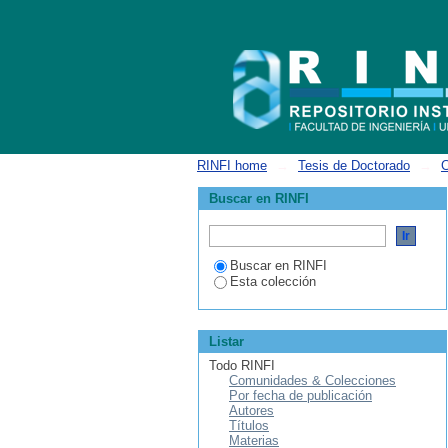
Autoensamblado de copolímeros en bloq
RINFI home
→
Tesis de Doctorado
→
C
Buscar en RINFI
Buscar en RINFI
Esta colección
Listar
Todo RINFI
Comunidades & Colecciones
Por fecha de publicación
Autores
Títulos
Materias