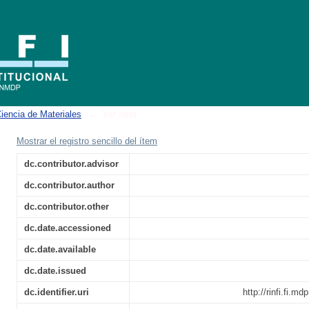
ue semicristalinos en matrices poliméricas
iencia de Materiales
→
Ver ítem
Mostrar el registro sencillo del ítem
dc.contributor.advisor
dc.contributor.author
dc.contributor.other
dc.date.accessioned
dc.date.available
dc.date.issued
dc.identifier.uri
http://rinfi.fi.