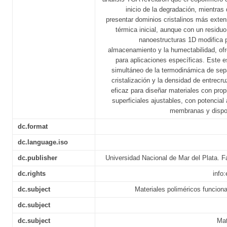
inicio de la degradación, mientras
presentar dominios cristalinos más exte
térmica inicial, aunque con un residuo
nanoestructuras 1D modifica 
almacenamiento y la humectabilidad, ofr
para aplicaciones específicas. Este e
simultáneo de la termodinámica de sepa
cristalización y la densidad de entrec
eficaz para diseñar materiales con pro
superficiales ajustables, con potencial 
membranas y dispos
dc.format
dc.language.iso
dc.publisher
Universidad Nacional de Mar del Plata. Fa
dc.rights
info
dc.subject
Materiales poliméricos funcion
dc.subject
dc.subject
Mat