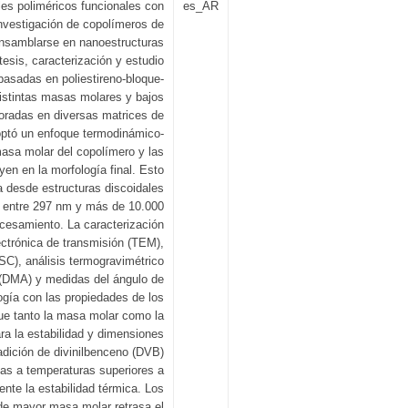
es poliméricos funcionales con
es_AR
investigación de copolímeros de
ensamblarse en nanoestructuras
tesis, caracterización y estudio
basadas en poliestireno-bloque-
distintas masas molares y bajos
poradas en diversas matrices de
optó un enfoque termodinámico-
masa molar del copolímero y las
en en la morfología final. Esto
da desde estructuras discoidales
s entre 297 nm y más de 10.000
cesamiento. La caracterización
ctrónica de transmisión (TEM),
DSC), análisis termogravimétrico
(DMA) y medidas del ángulo de
logía con las propiedades de los
ue tanto la masa molar como la
ra la estabilidad y dimensiones
dición de divinilbenceno (DVB)
ías a temperaturas superiores a
nte la estabilidad térmica. Los
de mayor masa molar retrasa el