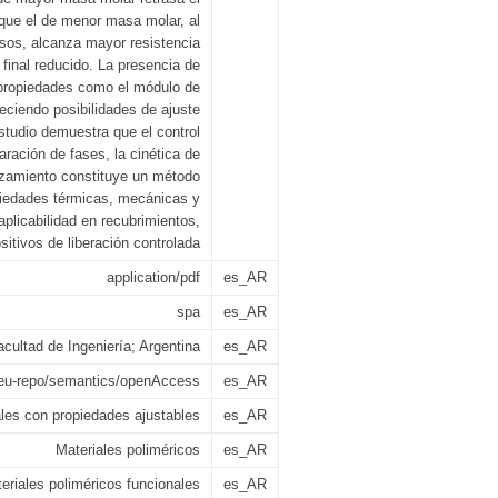
 que el de menor masa molar, al
nsos, alcanza mayor resistencia
 final reducido. La presencia de
propiedades como el módulo de
eciendo posibilidades de ajuste
studio demuestra que el control
ración de fases, la cinética de
ruzamiento constituye un método
piedades térmicas, mecánicas y
aplicabilidad en recubrimientos,
itivos de liberación controlada
application/pdf
es_AR
spa
es_AR
cultad de Ingeniería; Argentina
es_AR
:eu-repo/semantics/openAccess
es_AR
ales con propiedades ajustables
es_AR
Materiales poliméricos
es_AR
eriales poliméricos funcionales
es_AR