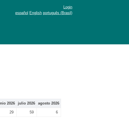
Login
español
English
português (Brasil)
unio 2026
julio 2026
agosto 2026
29
59
6