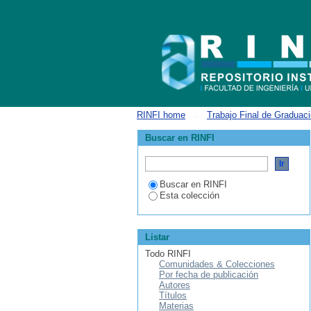
Estadísticas
RINFI home
→
Trabajo Final de Graduac
Buscar en RINFI
Buscar en RINFI
Esta colección
Listar
Todo RINFI
Comunidades & Colecciones
Por fecha de publicación
Autores
Títulos
Materias