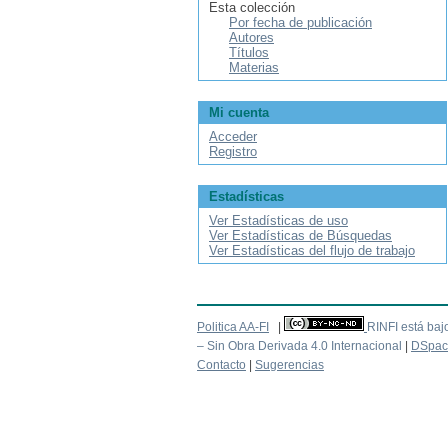
Esta colección
Por fecha de publicación
Autores
Títulos
Materias
Mi cuenta
Acceder
Registro
Estadísticas
Ver Estadísticas de uso
Ver Estadísticas de Búsquedas
Ver Estadísticas del flujo de trabajo
Politica AA-FI
|
RINFI está baj
– Sin Obra Derivada 4.0 Internacional
|
DSpac
Contacto
|
Sugerencias