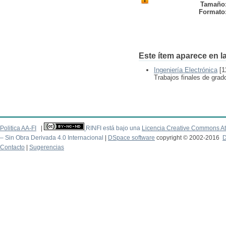
Tamaño
Formato
Este ítem aparece en la
Ingeniería Electrónica
[1
Trabajos finales de grad
Politica AA-FI
|
RINFI está bajo una
Licencia Creative Commons At
– Sin Obra Derivada 4.0 Internacional
|
DSpace software
copyright © 2002-2016
D
Contacto
|
Sugerencias