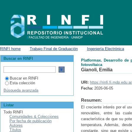
Platformax. Desarrollo de plataforma experimental para la evaluación d
RINFI home
→
Trabajo Final de Graduación
→
Ingeniería Electrónica
→
Buscar en RINFI
Platformax. Desarrollo de
fotovoltaica
Gianoli, Emilia
Buscar en RINFI
URI:
https://rinfi.fi.mdp.edu
Esta colección
Fecha:
2026-06-05
Búsqueda avanzada
Resumen:
Listar
El creciente interés por el u
Todo RINFI
renovables, entre las cual
Comunidades & Colecciones
característica de que su pote
Por fecha de publicación
temperatura. Además, desde 
Autores
Títulos
constante, sino que existe