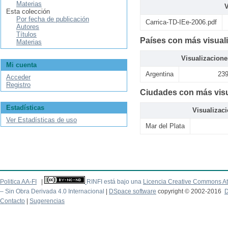
Materias
V
Esta colección
Por fecha de publicación
Carrica-TD-IEe-2006.pdf
Autores
Títulos
Países con más visual
Materias
Visualizacione
Mi cuenta
Argentina
23
Acceder
Registro
Ciudades con más visu
Estadísticas
Visualizac
Ver Estadísticas de uso
Mar del Plata
Politica AA-FI
|
RINFI está bajo una
Licencia Creative Commons At
– Sin Obra Derivada 4.0 Internacional
|
DSpace software
copyright © 2002-2016
D
Contacto
|
Sugerencias