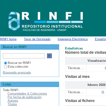
Estadísticas
RINFI home
→
Tesis de Doctorado
→
Ingeniería Electrónica
→
Estadís
Buscar en RINFI
Estadísticas
Número total de visita
Visualizaci
Buscar en RINFI
Esta colección
Técnicas ...
Búsqueda avanzada
Visitas al mes
Listar
febrero 2026
Todo RINFI
Técnicas ...
11
Comunidades & Colecciones
Por fecha de publicación
Visitas al fichero
Autores
Títulos