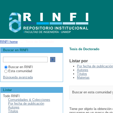
Tesis de Doctorado
RINFI home
→
Tesis de Doctorado
Tesis de Doctorado
Buscar en RINFI
Listar por
Por fecha de publicación
Buscar en RINFI
Autores
Esta comunidad
Títulos
Búsqueda avanzada
Materias
Listar
Buscar en esta comunidad 
Todo RINFI
Comunidades & Colecciones
Por fecha de publicación
Autores
Tiene por objeto la obtención
Títulos
procurarse en un marco de ni