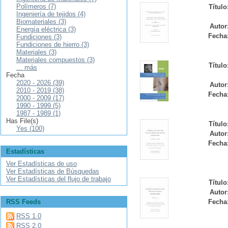
Polímeros (7)
Título
Ingeniería de tejidos (4)
Biomateriales (3)
Autor
Energía eléctrica (3)
Fecha
Fundiciones (3)
Fundiciones de hierro (3)
Materiales (3)
Materiales compuestos (3)
Título
... más
Fecha
2020 - 2026 (39)
Autor
2010 - 2019 (38)
Fecha
2000 - 2009 (17)
1990 - 1999 (5)
1987 - 1989 (1)
Has File(s)
Título
Yes (100)
Autor
Fecha
Estadísticas
Ver Estadísticas de uso
Ver Estadísticas de Búsquedas
Ver Estadísticas del flujo de trabajo
Título
Autor
RSS Feeds
Fecha
RSS 1.0
RSS 2.0