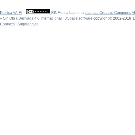
Politica AA-FI
|
RINFI está bajo una
Licencia Creative Commons At
– Sin Obra Derivada 4.0 Internacional
|
DSpace software
copyright © 2002-2016
D
Contacto
|
Sugerencias