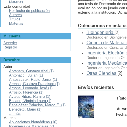
Materias
una tesis de Doctorado de cará
Esta comunidad
evaluación por un jurado con
Por fecha de publicación
externo a la institución. Dich
Autores
Títulos
Materias
Colecciones en esta 
Bioingeniería
[2]
Mi cuenta
Doctorado en Bioingenie
Ciencia de Material
Acceder
Registro
Doctorado en Ciencias d
Ingeniería Electróni
Doctor en Ingeniería Ori
Descubre
Ingeniería Mecánic
Autor
Doctor en Ingeniería Or
Abraham, Gustavo Abel (1)
Otras Ciencias
[2]
Antonacci, Julián (1)
Antoszczuk, Pablo Daniel (1)
Arenas, Gustavo Francisco (1)
Envíos recientes
Arnone, Leonardo José (1)
Arrosio, Florencia (1)
Avalos Ribas, Ramiro (1)
Título
Ballarin, Virginia Laura (1)
Benalcázar Palacios, Marco E. (1)
Autor
Benedetti, Mario (1)
... más
Fecha
Materia
Aplicaciones biomédicas (16)
Ingeniería de Materiales (7)