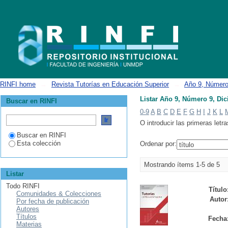
Listar Año 9, Número 9, Diciembre 2023 por título
RINFI home
→
Revista Tutorías en Educación Superior
→
Año 9, Número
Listar Año 9, Número 9, Dic
Buscar en RINFI
0-9
A
B
C
D
E
F
G
H
I
J
K
L
O introducir las primeras letra
Buscar en RINFI
Esta colección
Ordenar por:
Mostrando ítems 1-5 de 5
Listar
Todo RINFI
Título
Comunidades & Colecciones
Autor
Por fecha de publicación
Autores
Títulos
Fecha
Materias