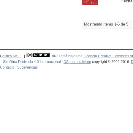
Fecha
Mostrando ítems 1-5 de 5
Politica AA-FI
|
RINFI está bajo una
Licencia Creative Commons At
– Sin Obra Derivada 4.0 Internacional
|
DSpace software
copyright © 2002-2016
D
Contacto
|
Sugerencias