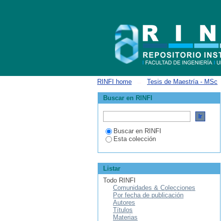
Estadísticas
RINFI home
→
Tesis de Maestría - MSc
Buscar en RINFI
Buscar en RINFI
Esta colección
Listar
Todo RINFI
Comunidades & Colecciones
Por fecha de publicación
Autores
Títulos
Materias