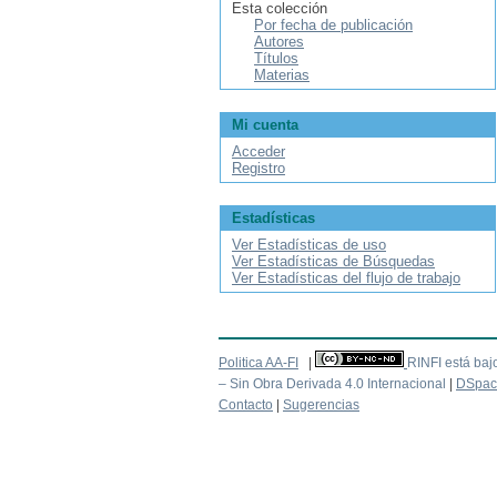
Esta colección
Por fecha de publicación
Autores
Títulos
Materias
Mi cuenta
Acceder
Registro
Estadísticas
Ver Estadísticas de uso
Ver Estadísticas de Búsquedas
Ver Estadísticas del flujo de trabajo
Politica AA-FI
|
RINFI está baj
– Sin Obra Derivada 4.0 Internacional
|
DSpac
Contacto
|
Sugerencias