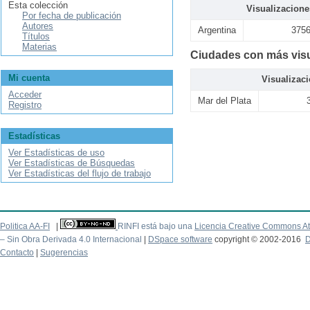
Esta colección
Visualizacione
Por fecha de publicación
Autores
Argentina
375
Títulos
Materias
Ciudades con más visu
Mi cuenta
Visualizac
Acceder
Mar del Plata
Registro
Estadísticas
Ver Estadísticas de uso
Ver Estadísticas de Búsquedas
Ver Estadísticas del flujo de trabajo
Politica AA-FI
|
RINFI está bajo una
Licencia Creative Commons At
– Sin Obra Derivada 4.0 Internacional
|
DSpace software
copyright © 2002-2016
D
Contacto
|
Sugerencias