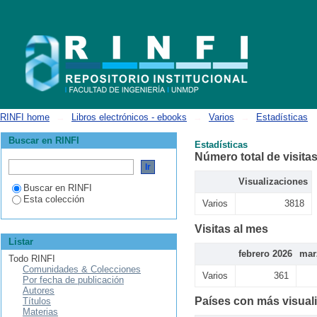
Estadísticas
RINFI home
→
Libros electrónicos - ebooks
→
Varios
→
Estadísticas
Buscar en RINFI
Estadísticas
Número total de visita
Visualizaciones
Buscar en RINFI
Esta colección
Varios
3818
Visitas al mes
Listar
febrero 2026
mar
Todo RINFI
Comunidades & Colecciones
Varios
361
Por fecha de publicación
Autores
Países con más visual
Títulos
Materias