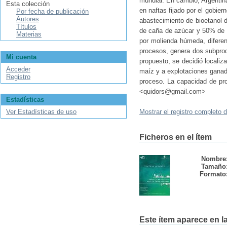
mundial. En cambio, Argentina
Esta colección
en naftas fijado por el gobie
Por fecha de publicación
Autores
abastecimiento de bioetanol de
Títulos
de caña de azúcar y 50% de m
Materias
por molienda húmeda, difere
procesos, genera dos subprod
Mi cuenta
propuesto, se decidió localiz
Acceder
maíz y a explotaciones ganade
Registro
proceso. La capacidad de pr
<quidors@gmail.com>
Estadísticas
Ver Estadísticas de uso
Mostrar el registro completo d
Ficheros en el ítem
Nombre
Tamaño
Formato
Este ítem aparece en la