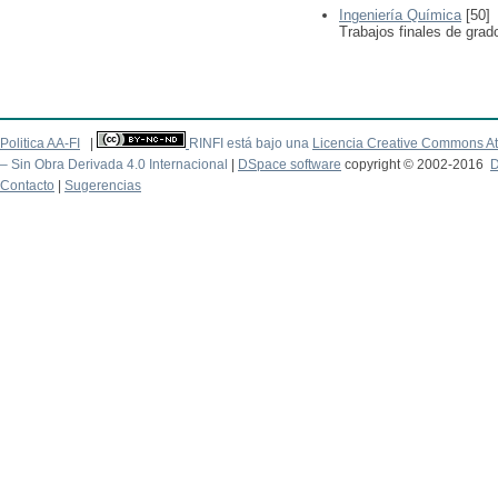
Ingeniería Química
[50]
Trabajos finales de grad
Politica AA-FI
|
RINFI está bajo una
Licencia Creative Commons At
– Sin Obra Derivada 4.0 Internacional
|
DSpace software
copyright © 2002-2016
D
Contacto
|
Sugerencias