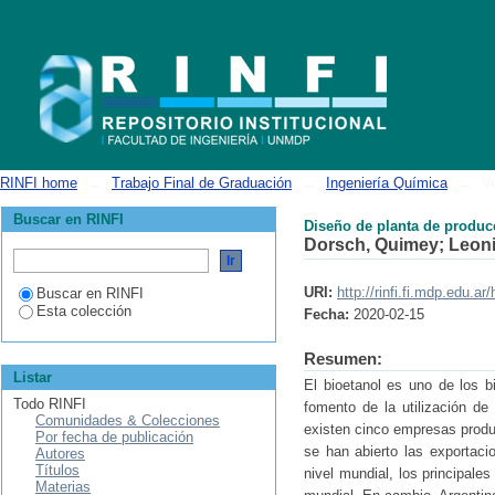
Diseño de planta de producción de bioetanol
RINFI home
→
Trabajo Final de Graduación
→
Ingeniería Química
→
V
Buscar en RINFI
Diseño de planta de produc
Dorsch, Quimey
;
Leoni
URI:
http://rinfi.fi.mdp.edu.a
Buscar en RINFI
Esta colección
Fecha:
2020-02-15
Resumen:
Listar
El bioetanol es uno de los b
Todo RINFI
fomento de la utilización d
Comunidades & Colecciones
existen cinco empresas produ
Por fecha de publicación
se han abierto las exportaci
Autores
Títulos
nivel mundial, los principal
Materias