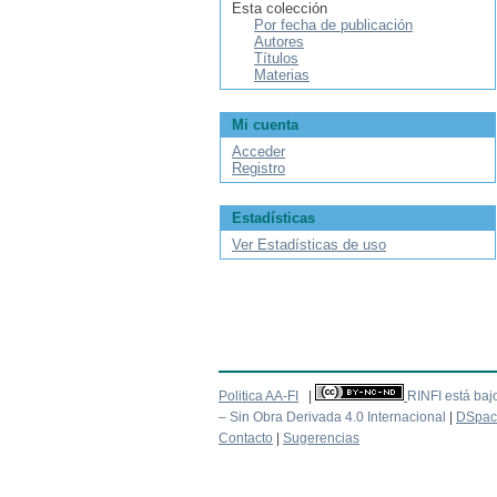
Esta colección
Por fecha de publicación
Autores
Títulos
Materias
Mi cuenta
Acceder
Registro
Estadísticas
Ver Estadísticas de uso
Politica AA-FI
|
RINFI está baj
– Sin Obra Derivada 4.0 Internacional
|
DSpac
Contacto
|
Sugerencias