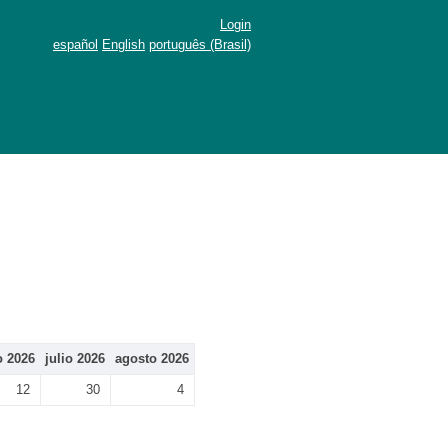
Login
español
English
português (Brasil)
o 2026
julio 2026
agosto 2026
12
30
4