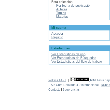
Esta colección
Por fecha de publicación
Autores
Títulos
Materias
Mi cuenta
Acceder
Registro
Estadísticas
Ver Estadísticas de uso
Ver Estadísticas de Búsquedas
Ver Estadísticas del flujo de trabajo
Politica AA-FI
|
RINFI está baj
– Sin Obra Derivada 4.0 Internacional
|
DSpac
Contacto
|
Sugerencias