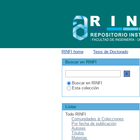
Estadísticas del flujo de trabajo
RINFI home
→
Tesis de Doctorado
→
I
Buscar en RINFI
Buscar en RINFI
Esta colección
Listar
Todo RINFI
Comunidades & Colecciones
Por fecha de publicación
Autores
Títulos
Materias