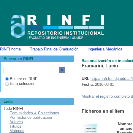
Racionalización de instalaciones y costos de energía eléctrica en el asti
RINFI home
→
Trabajo Final de Graduación
→
Ingeniería Mecánica
→
Buscar en RINFI
Racionalización de instalaci
Framarini, Lucio
URI:
http://rinfi.fi.mdp.edu.
Buscar en RINFI
Esta colección
Fecha:
2016-03-01
Mostrar el registro completo d
Listar
Todo RINFI
Ficheros en el ítem
Comunidades & Colecciones
Por fecha de publicación
Autores
Nombre
Títulos
Tamaño
Materias
Formato