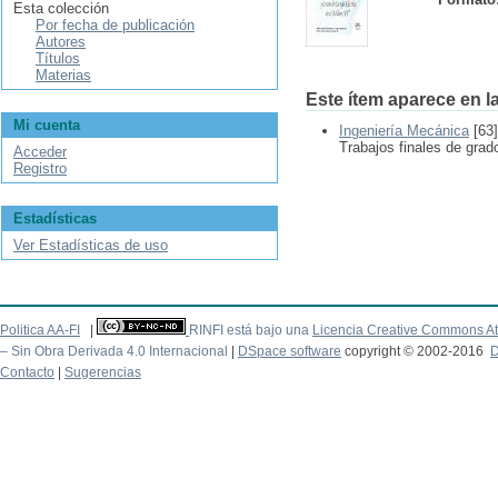
Esta colección
Por fecha de publicación
Autores
Títulos
Materias
Este ítem aparece en la
Mi cuenta
Ingeniería Mecánica
[63]
Trabajos finales de grad
Acceder
Registro
Estadísticas
Ver Estadísticas de uso
Politica AA-FI
|
RINFI está bajo una
Licencia Creative Commons At
– Sin Obra Derivada 4.0 Internacional
|
DSpace software
copyright © 2002-2016
D
Contacto
|
Sugerencias