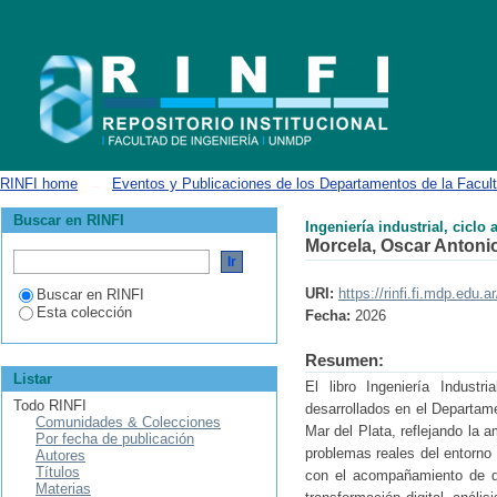
Ingeniería industrial, ciclo académico 2025: trabajos finales de carrera
RINFI home
→
Eventos y Publicaciones de los Departamentos de la Facult
Buscar en RINFI
Ingeniería industrial, ciclo
Morcela, Oscar Antoni
URI:
https://rinfi.fi.mdp.edu
Buscar en RINFI
Esta colección
Fecha:
2026
Resumen:
Listar
El libro Ingeniería Indust
Todo RINFI
desarrollados en el Departame
Comunidades & Colecciones
Mar del Plata, reflejando la 
Por fecha de publicación
problemas reales del entorno 
Autores
Títulos
con el acompañamiento de do
Materias