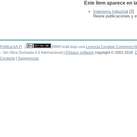
Este ítem aparece en la
Ingeniería Industrial
[2]
Reúne publicaciones y ev
Politica AA-FI
|
RINFI está bajo una
Licencia Creative Commons At
– Sin Obra Derivada 4.0 Internacional
|
DSpace software
copyright © 2002-2016
D
Contacto
|
Sugerencias