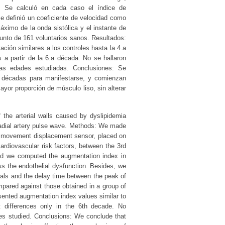
. Se calculó en cada caso el índice de
se definió un coeficiente de velocidad como
 máximo de la onda sistólica y el instante de
unto de 161 voluntarios sanos. Resultados:
ación similares a los controles hasta la 4.a
s a partir de la 6.a década. No se hallaron
 las edades estudiadas. Conclusiones: Se
en décadas para manifestarse, y comienzan
yor proporción de músculo liso, sin alterar
of the arterial walls caused by dyslipidemia
radial artery pulse wave. Methods: We made
 a movement displacement sensor, placed on
ardiovascular risk factors, between the 3rd
and we computed the augmentation index in
ess the endothelial dysfunction. Besides, we
duals and the delay time between the peak of
mpared against those obtained in a group of
sented augmentation index values similar to
ant differences only in the 6th decade. No
ages studied. Conclusions: We conclude that