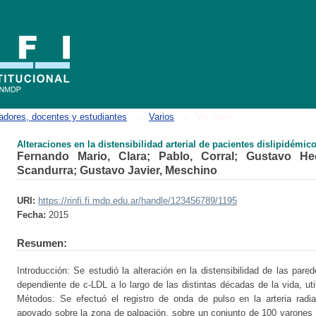
al de pacientes dislipidémicos
adores, docentes y estudiantes
→
Varios
→
Ver ítem
Alteraciones en la distensibilidad arterial de pacientes dislipidémic
Fernando Mario, Clara
;
Pablo, Corral
;
Gustavo Hec
Scandurra
;
Gustavo Javier, Meschino
URI:
https://rinfi.fi.mdp.edu.ar/handle/123456789/1195
Fecha:
2015
Resumen:
Introducción: Se estudió la alteración en la distensibilidad de las pared
dependiente de c-LDL a lo largo de las distintas décadas de la vida, uti
Métodos: Se efectuó el registro de onda de pulso en la arteria radi
apoyado sobre la zona de palpación, sobre un conjunto de 100 varones d