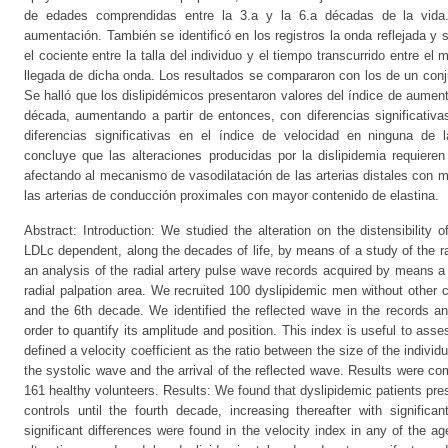
de edades comprendidas entre la 3.a y la 6.a décadas de la vida
aumentación. También se identificó en los registros la onda reflejada y 
el cociente entre la talla del individuo y el tiempo transcurrido entre el
llegada de dicha onda. Los resultados se compararon con los de un conj
Se halló que los dislipidémicos presentaron valores del índice de aument
década, aumentando a partir de entonces, con diferencias significativa
diferencias significativas en el índice de velocidad en ninguna de
concluye que las alteraciones producidas por la dislipidemia requier
afectando al mecanismo de vasodilatación de las arterias distales con ma
las arterias de conducción proximales con mayor contenido de elastina.
Abstract: Introduction: We studied the alteration on the distensibility 
LDLc dependent, along the decades of life, by means of a study of the 
an analysis of the radial artery pulse wave records acquired by means
radial palpation area. We recruited 100 dyslipidemic men without other c
and the 6th decade. We identified the reflected wave in the records 
order to quantify its amplitude and position. This index is useful to ass
defined a velocity coefficient as the ratio between the size of the indivi
the systolic wave and the arrival of the reflected wave. Results were co
161 healthy volunteers. Results: We found that dyslipidemic patients pre
controls until the fourth decade, increasing thereafter with signific
significant differences were found in the velocity index in any of the 