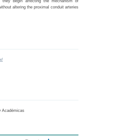
d they begin affecting the mechanism of
ithout altering the proximal conduit arteries
r/
 y Académicas