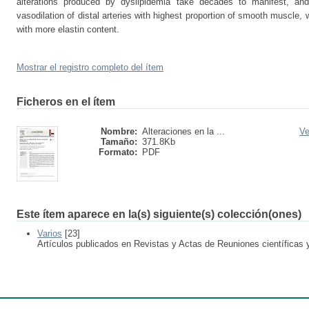
alterations produced by dyslipidemia take decades to manifest, an
vasodilation of distal arteries with highest proportion of smooth muscle, w
with more elastin content.
Mostrar el registro completo del ítem
Ficheros en el ítem
Nombre:
Alteraciones en la ...
Ve
Tamaño:
371.8Kb
Formato:
PDF
Este ítem aparece en la(s) siguiente(s) colección(ones)
Varios
[23]
Artículos publicados en Revistas y Actas de Reuniones científicas