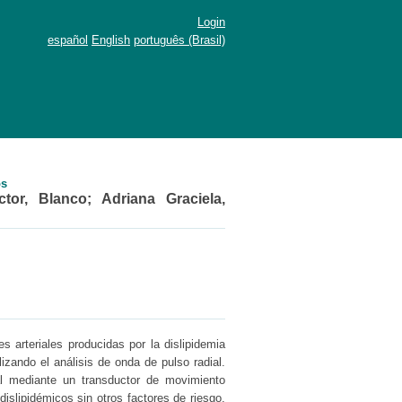
Login
español
English
português (Brasil)
os
tor, Blanco
;
Adriana Graciela,
es arteriales producidas por la dislipidemia
lizando el análisis de onda de pulso radial.
al mediante un transductor de movimiento
islipidémicos sin otros factores de riesgo,