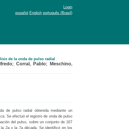
Login
español
English
português (Brasil)
isis de la onda de pulso radial
lfredo
;
Corral, Pablo
;
Meschino,
onda de pulso radial obtenida mediante un
ca. Se efectuó el registro de onda de pulso
pación del pulso, sobre un conjunto de 167
a 2a y la 7a década. Se identificó en los