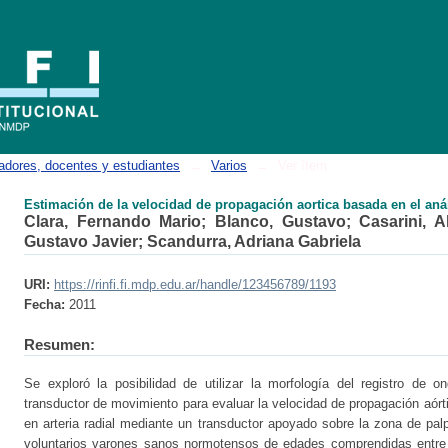
ón aortica basada en el análisis de la onda de pulso radial
adores, docentes y estudiantes
→
Varios
→
Ver ítem
Estimación de la velocidad de propagación aortica basada en el anál
Clara, Fernando Mario
;
Blanco, Gustavo
;
Casarini, A
Gustavo Javier
;
Scandurra, Adriana Gabriela
URI:
https://rinfi.fi.mdp.edu.ar/handle/123456789/1193
Fecha:
2011
Resumen:
Se exploró la posibilidad de utilizar la morfología del registro de 
transductor de movimiento para evaluar la velocidad de propagación aórti
en arteria radial mediante un transductor apoyado sobre la zona de pal
voluntarios varones sanos normotensos de edades comprendidas entre l