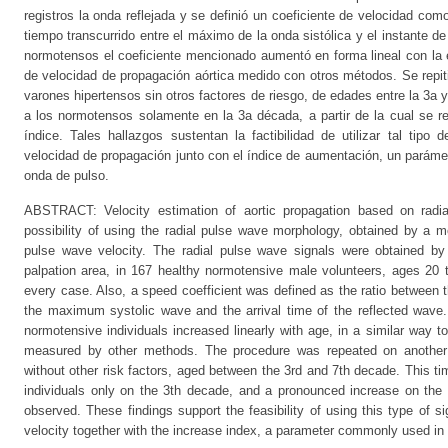
registros la onda reflejada y se definió un coeficiente de velocidad como 
tiempo transcurrido entre el máximo de la onda sistólica y el instante d
normotensos el coeficiente mencionado aumentó en forma lineal con la 
de velocidad de propagación aórtica medido con otros métodos. Se repit
varones hipertensos sin otros factores de riesgo, de edades entre la 3a 
a los normotensos solamente en la 3a década, a partir de la cual se re
índice. Tales hallazgos sustentan la factibilidad de utilizar tal tipo 
velocidad de propagación junto con el índice de aumentación, un parámetr
onda de pulso.
ABSTRACT: Velocity estimation of aortic propagation based on radi
possibility of using the radial pulse wave morphology, obtained by a m
pulse wave velocity. The radial pulse wave signals were obtained by
palpation area, in 167 healthy normotensive male volunteers, ages 20 t
every case. Also, a speed coefficient was defined as the ratio between t
the maximum systolic wave and the arrival time of the reflected wave. 
normotensive individuals increased linearly with age, in a similar way to
measured by other methods. The procedure was repeated on another s
without other risk factors, aged between the 3rd and 7th decade. This t
individuals only on the 3th decade, and a pronounced increase on the 
observed. These findings support the feasibility of using this type of si
velocity together with the increase index, a parameter commonly used in