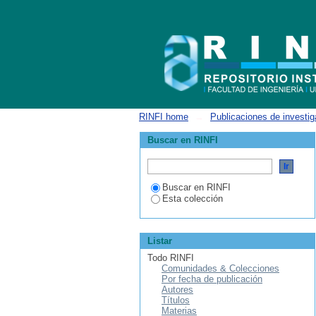
Estimación de la velocidad de propagaci
RINFI home
→
Publicaciones de investig
Buscar en RINFI
Buscar en RINFI
Esta colección
Listar
Todo RINFI
Comunidades & Colecciones
Por fecha de publicación
Autores
Títulos
Materias