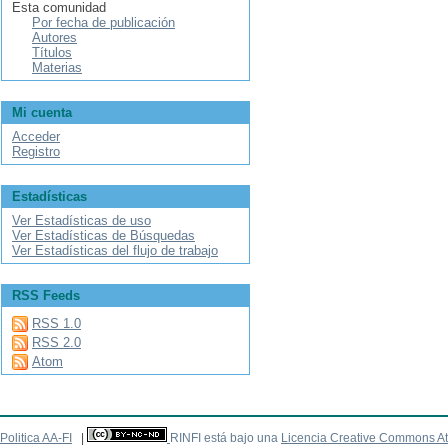
Esta comunidad
Por fecha de publicación
Autores
Títulos
Materias
Mi cuenta
Acceder
Registro
Estadísticas
Ver Estadísticas de uso
Ver Estadísticas de Búsquedas
Ver Estadísticas del flujo de trabajo
RSS Feeds
RSS 1.0
RSS 2.0
Atom
Politica AA-FI
|
RINFI está bajo una
Licencia Creative Commons At