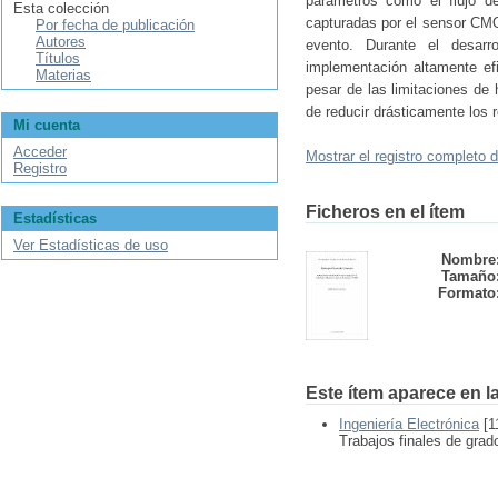
parámetros como el flujo d
Esta colección
capturadas por el sensor CMO
Por fecha de publicación
Autores
evento. Durante el desarr
Títulos
implementación altamente efi
Materias
pesar de las limitaciones de
de reducir drásticamente los 
Mi cuenta
Acceder
Mostrar el registro completo d
Registro
Ficheros en el ítem
Estadísticas
Ver Estadísticas de uso
Nombre
Tamaño
Formato
Este ítem aparece en la
Ingeniería Electrónica
[1
Trabajos finales de grad