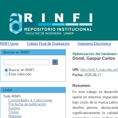
Optimización del hardware para medición de radiación utilizando sen
RINFI home
→
Trabajo Final de Graduación
→
Ingeniería Electrónica
→
Buscar en RINFI
Optimización del hardware
Domé, Gaspar Carlos
URI:
http://rinfi.fi.mdp.edu.
Buscar en RINFI
Esta colección
Fecha:
2025-08-17
Resumen:
Listar
En este trabajo se desarroll
Todo RINFI
operar en entornos espacia
Comunidades & Colecciones
bajo costo de la marca Lattic
Por fecha de publicación
diseños previos, destacan
Autores
Títulos
significativamente la calid
Materias