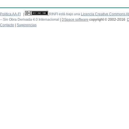
Politica AA-FI
|
RINFI está bajo una
Licencia Creative Commons At
– Sin Obra Derivada 4.0 Internacional
|
DSpace software
copyright © 2002-2016
D
Contacto
|
Sugerencias