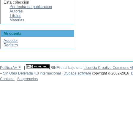
Esta colección
Por fecha de publicación
Autores
Títulos
Materias
Mi cuenta
Acceder
Registro
Politica AA-FI
|
RINFI está bajo una
Licencia Creative Commons At
– Sin Obra Derivada 4.0 Internacional
|
DSpace software
copyright © 2002-2016
D
Contacto
|
Sugerencias