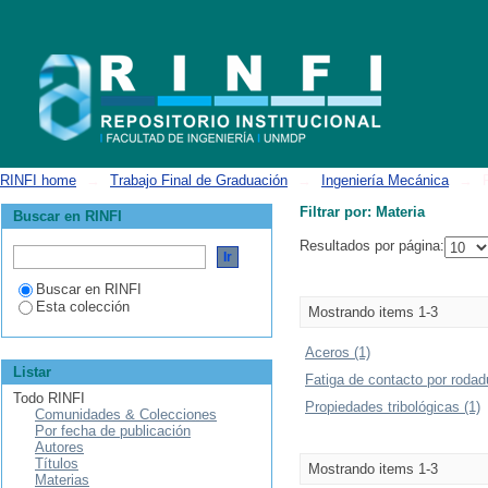
Filtrar por: Materia
RINFI home
→
Trabajo Final de Graduación
→
Ingeniería Mecánica
→
Filtrar por: Materia
Buscar en RINFI
Resultados por página:
Buscar en RINFI
Esta colección
Mostrando items 1-3
Aceros (1)
Listar
Fatiga de contacto por rodad
Todo RINFI
Propiedades tribológicas (1)
Comunidades & Colecciones
Por fecha de publicación
Autores
Títulos
Mostrando items 1-3
Materias