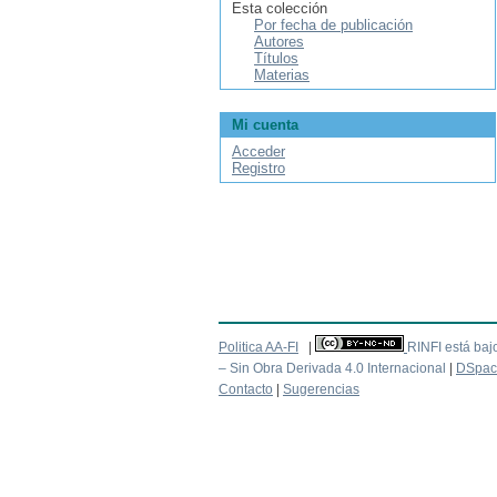
Esta colección
Por fecha de publicación
Autores
Títulos
Materias
Mi cuenta
Acceder
Registro
Politica AA-FI
|
RINFI está baj
– Sin Obra Derivada 4.0 Internacional
|
DSpac
Contacto
|
Sugerencias