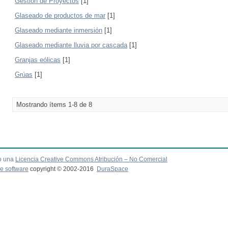
Gestión de Proyectos
[1]
Glaseado de productos de mar
[1]
Glaseado mediante inmersión
[1]
Glaseado mediante lluvia por cascada
[1]
Granjas eólicas
[1]
Grúas
[1]
Mostrando ítems 1-8 de 8
o una
Licencia Creative Commons Atribución – No Comercial
e software
copyright © 2002-2016
DuraSpace