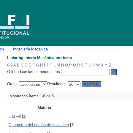
ión
→
Ingeniería Mecánica
→
Listar Ingeniería Mecánica por tema
ListarIngeniería Mecánica por tema
0-9
A
B
C
D
E
F
G
H
I
J
K
L
M
N
O
P
Q
R
S
T
U
V
W
X
Y
Z
O introducir las primeras letras:
Orden:
Resultados:
Mostrando ítems 1-8 de 8
Materia
Gas-oil
[1]
Geometría del cordón de soldadura
[1]