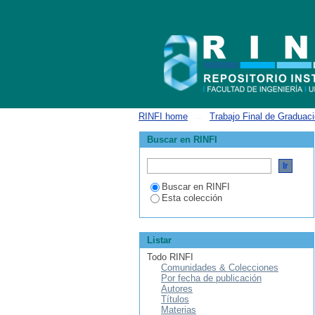
ListarIngeniería Mecánica por tema
RINFI home
→
Trabajo Final de Graduac
Buscar en RINFI
Buscar en RINFI
Esta colección
Listar
Todo RINFI
Comunidades & Colecciones
Por fecha de publicación
Autores
Títulos
Materias