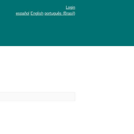
Login
español
English
português (Brasil)