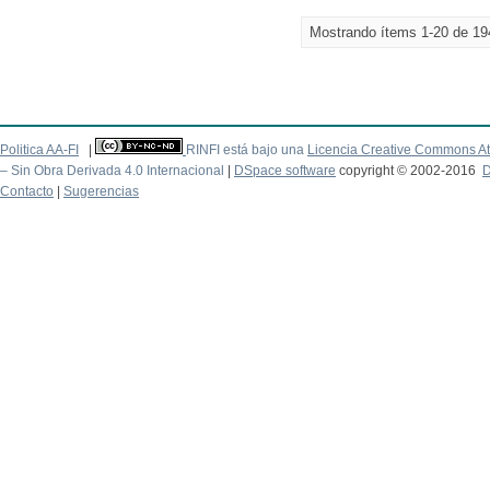
Mostrando ítems 1-20 de 19
Politica AA-FI
|
RINFI está bajo una
Licencia Creative Commons At
– Sin Obra Derivada 4.0 Internacional
|
DSpace software
copyright © 2002-2016
D
Contacto
|
Sugerencias