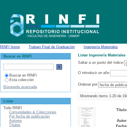
Listar Ingeniería Materiales por fecha de publicación
RINFI home
→
Trabajo Final de Graduación
→
Ingeniería Materiales
→
Listar Ingeniería Materiales
Buscar en RINFI
Saltar a un punto del índice:
O introducir un año:
Buscar en RINFI
Esta colección
Ordenar por:
Búsqueda avanzada
Mostrando ítems 1-20 de 19
Listar
Todo RINFI
Título
Comunidades & Colecciones
Por fecha de publicación
Autores
Autor
Títulos
Fecha