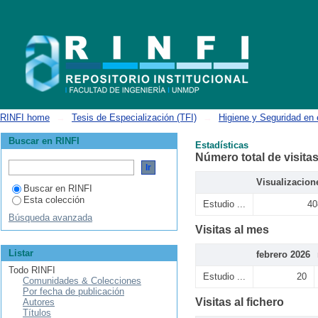
Estadísticas
RINFI home
→
Tesis de Especialización (TFI)
→
Higiene y Seguridad en 
Buscar en RINFI
Estadísticas
Número total de visita
Visualizacion
Buscar en RINFI
Esta colección
Estudio ...
40
Búsqueda avanzada
Visitas al mes
Listar
febrero 2026
Todo RINFI
Estudio ...
20
Comunidades & Colecciones
Por fecha de publicación
Visitas al fichero
Autores
Títulos