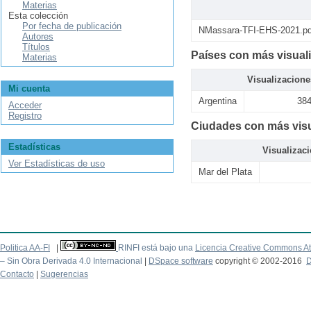
Materias
Esta colección
Por fecha de publicación
NMassara-TFI-EHS-2021.pd
Autores
Títulos
Países con más visual
Materias
Visualizacione
Mi cuenta
Argentina
38
Acceder
Registro
Ciudades con más visu
Estadísticas
Visualizac
Ver Estadísticas de uso
Mar del Plata
Politica AA-FI
|
RINFI está bajo una
Licencia Creative Commons At
– Sin Obra Derivada 4.0 Internacional
|
DSpace software
copyright © 2002-2016
D
Contacto
|
Sugerencias