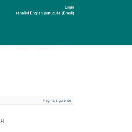
Login
español
English
português (Brasil)
n de la Tecnología y la Innovación - EGTI
Página siguiente
[1]