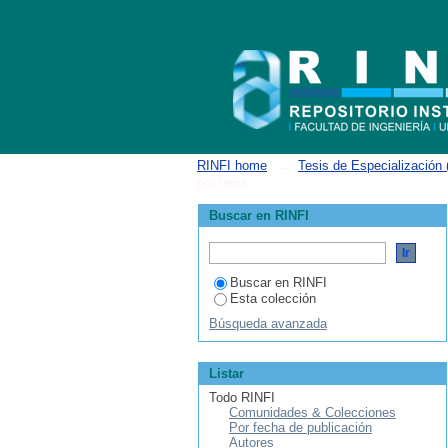
ListarGestión de la Tecnología y la Inn
RINFI home
→
Tesis de Especialización 
por tema
Buscar en RINFI
Buscar en RINFI
Esta colección
Búsqueda avanzada
Listar
Todo RINFI
Comunidades & Colecciones
Por fecha de publicación
Autores