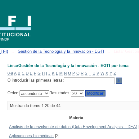
ovación - EGTI por tema
(TFI)
→
Gestión de la Tecnología y la Innovación - EGTI
→
Listar Gestió
ListarGestión de la Tecnología y la Innovación - EGTI por tema
0-9
A
B
C
D
E
F
G
H
I
J
K
L
M
N
O
P
Q
R
S
T
U
V
W
X
Y
Z
O introducir las primeras letras:
Orden:
Resultados:
Mostrando ítems 1-20 de 44
Materia
Análisis de la envolvente de datos (Data Envelopment Analysis – DEA)
Aplicaciones biomédicas
[2]