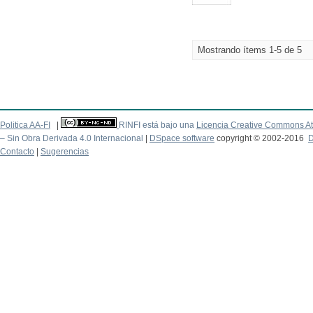
Mostrando ítems 1-5 de 5
Politica AA-FI
|
RINFI está bajo una
Licencia Creative Commons At
– Sin Obra Derivada 4.0 Internacional
|
DSpace software
copyright © 2002-2016
D
Contacto
|
Sugerencias