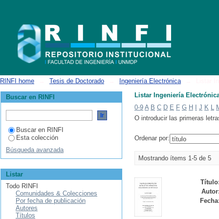
Listar Ingeniería Electrónica por autor "Benedetti, Mario"
RINFI home
→
Tesis de Doctorado
→
Ingeniería Electrónica
→
Listar I
Listar Ingeniería Electrónic
Buscar en RINFI
0-9
A
B
C
D
E
F
G
H
I
J
K
L
O introducir las primeras letra
Buscar en RINFI
Esta colección
Ordenar por:
Búsqueda avanzada
Mostrando ítems 1-5 de 5
Listar
Título
Todo RINFI
Autor
Comunidades & Colecciones
Por fecha de publicación
Fecha
Autores
Títulos