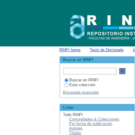
Listar Ingeniería Electrónica por autor 
RINFI home
→
Tesis de Doctorado
→
I
Buscar en RINFI
Buscar en RINFI
Esta colección
Búsqueda avanzada
Listar
Todo RINFI
Comunidades & Colecciones
Por fecha de publicación
Autores
Títulos