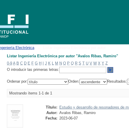
"Avalos Ribas, Ramiro"
ngeniería Electrónica
→
Listar Ingeniería Electrónica por autor
Listar Ingeniería Electrónica por autor "Avalos Ribas, Ramiro"
0-9
A
B
C
D
E
F
G
H
I
J
K
L
M
N
O
P
Q
R
S
T
U
V
W
X
Y
Z
O introducir las primeras letras:
Ordenar por:
Orden:
Resultados:
Mostrando ítems 1-1 de 1
Título:
Estudio y desarrollo de resonadores de 
Autor:
Avalos Ribas, Ramiro
Fecha:
2023-06-07