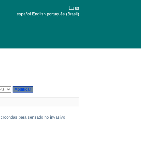
Login
español
English
português (Brasil)
microondas para sensado no invasivo