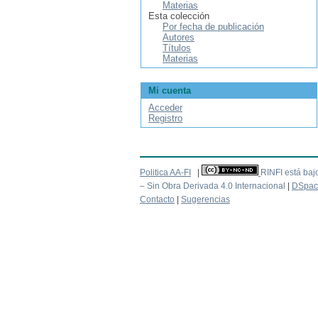
Materias
Esta colección
Por fecha de publicación
Autores
Títulos
Materias
Mi cuenta
Acceder
Registro
Politica AA-FI
|
RINFI está baj
– Sin Obra Derivada 4.0 Internacional
|
DSpac
Contacto
|
Sugerencias