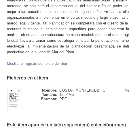
entrevistas con los dueños y observaciones realizadas sobre la misma a
mercado, se analizará el panorama actual del sector a fin de poder ide
mejor a las características internas de la organización. En base a ello
organizacionales a implementar en el corto, mediano y largo plazo, las
marco legal vigente. Tal planificación se completará con el diseño de la
recursos humanos e instalaciones requeridas para poder concretar 
análisis efectuado, se evidenciará un nicho insatisfecho en el sector ag
lo cual llevará a tomar como estrategia principal la penetración en el
efectivizar la implementación de la planificación desarrollada se def
productiva en la ciudad de Mar del Plata.
Mostrar el registro completo del ítem
Ficheros en el ítem
Nombre:
COSTA+ MONTERUBBI ...
Ve
Tamaño:
19.94Mb
Formato:
PDF
Este ítem aparece en la(s) siguiente(s) colección(ones)