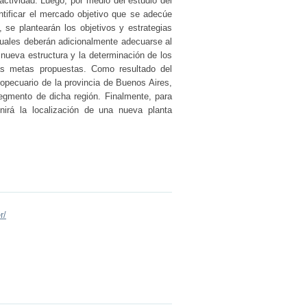
ctividad. Luego, por medio del estudio del
ntificar el mercado objetivo que se adecúe
, se plantearán los objetivos y estrategias
 cuales deberán adicionalmente adecuarse al
 nueva estructura y la determinación de los
las metas propuestas. Como resultado del
ropecuario de la provincia de Buenos Aires,
 segmento de dicha región. Finalmente, para
inirá la localización de una nueva planta
r/