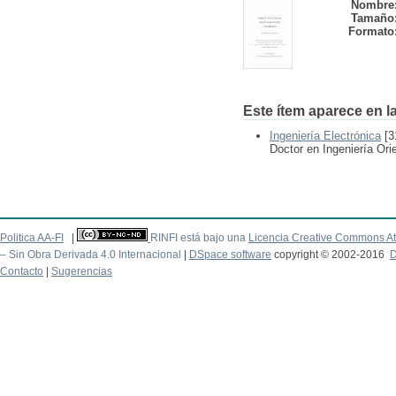
Nombre
Tamaño
Formato
Este ítem aparece en la
Ingeniería Electrónica
[3
Doctor en Ingeniería Ori
Politica AA-FI
|
RINFI está bajo una
Licencia Creative Commons At
– Sin Obra Derivada 4.0 Internacional
|
DSpace software
copyright © 2002-2016
D
Contacto
|
Sugerencias