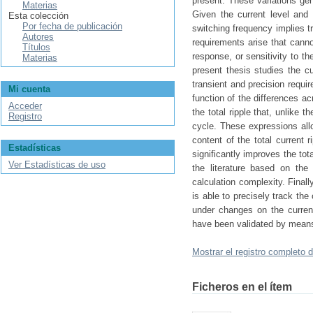
present. These variations gen
Materias
Given the current level and
Esta colección
Por fecha de publicación
switching frequency implies t
Autores
requirements arise that cannot
Títulos
response, or sensitivity to t
Materias
present thesis studies the c
transient and precision requi
Mi cuenta
function of the differences a
Acceder
the total ripple that, unlike 
Registro
cycle. These expressions al
content of the total current 
Estadísticas
significantly improves the tot
Ver Estadísticas de uso
the literature based on the
calculation complexity. Final
is able to precisely track the
under changes on the current
have been validated by means
Mostrar el registro completo d
Ficheros en el ítem