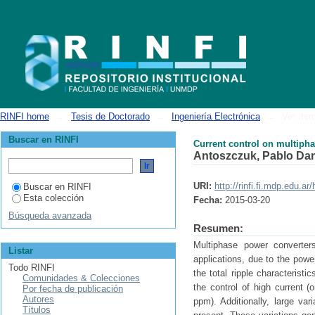
Current control on multiphase power converters
RINFI home
→
Tesis de Doctorado
→
Ingeniería Electrónica
→
Ver íte
Buscar en RINFI
Current control on multiph
Antoszczuk, Pablo Dan
URI:
http://rinfi.fi.mdp.edu.
Buscar en RINFI
Esta colección
Fecha:
2015-03-20
Búsqueda avanzada
Resumen:
Multiphase power converter
Listar
applications, due to the pow
Todo RINFI
the total ripple characterist
Comunidades & Colecciones
the control of high current (
Por fecha de publicación
Autores
ppm). Additionally, large var
Títulos