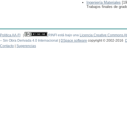
Ingeniería Materiales
[19
Trabajos finales de grad
Politica AA-FI
|
RINFI está bajo una
Licencia Creative Commons At
– Sin Obra Derivada 4.0 Internacional
|
DSpace software
copyright © 2002-2016
D
Contacto
|
Sugerencias