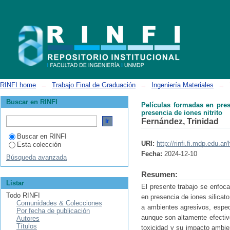
Películas formadas en presencia de iones silicato para mitigar la corros
RINFI home
→
Trabajo Final de Graduación
→
Ingeniería Materiales
→
Buscar en RINFI
Películas formadas en pres
presencia de iones nitrito
Fernández, Trinidad
Buscar en RINFI
URI:
http://rinfi.fi.mdp.edu.
Esta colección
Fecha:
2024-12-10
Búsqueda avanzada
Resumen:
Listar
El presente trabajo se enfoc
Todo RINFI
en presencia de iones silicat
Comunidades & Colecciones
a ambientes agresivos, especi
Por fecha de publicación
aunque son altamente efectiv
Autores
Títulos
toxicidad y su impacto ambient