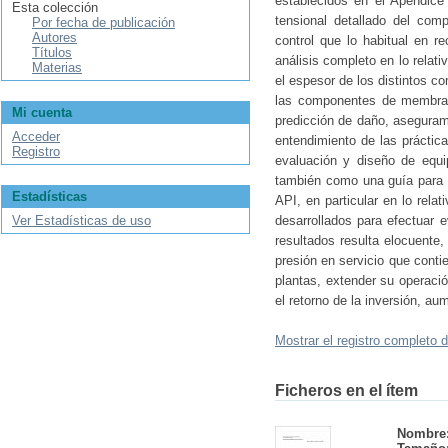
establecidos en el Apéndice
Esta colección
tensional detallado del com
Por fecha de publicación
Autores
control que lo habitual en r
Títulos
análisis completo en lo relati
Materias
el espesor de los distintos c
las componentes de membrana,
Mi cuenta
predicción de daño, asegurami
Acceder
entendimiento de las prácti
Registro
evaluación y diseño de equip
también como una guía para 
Estadísticas
API, en particular en lo rel
Ver Estadísticas de uso
desarrollados para efectuar 
resultados resulta elocuente,
presión en servicio que contie
plantas, extender su operació
el retorno de la inversión, a
Mostrar el registro completo d
Ficheros en el ítem
Nombre