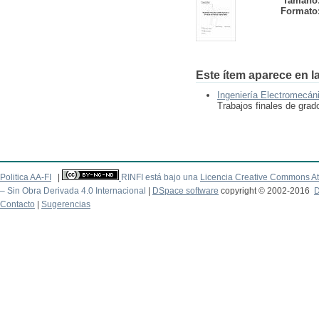
Tamaño
Formato
Este ítem aparece en la
Ingeniería Electromecán
Trabajos finales de grad
Politica AA-FI
|
RINFI está bajo una
Licencia Creative Commons At
– Sin Obra Derivada 4.0 Internacional
|
DSpace software
copyright © 2002-2016
D
Contacto
|
Sugerencias