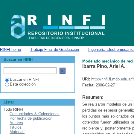
Modelado mecánico de recipientes a presión en plantas industriales
RINFI home
→
Trabajo Final de Graduación
→
Ingeniería Electromecánic
Buscar en RINFI
Modelado mecánico de recip
Ibarra Pino, Ariel A.
URI:
http://rinfi.fi.mdp.edu.
Buscar en RINFI
Esta colección
Fecha:
2006-02-27
Resumen:
Listar
Se realizaron modelos de un 
Todo RINFI
pérdidas de espesor generali
Comunidades & Colecciones
los puntos más solicitados d
Por fecha de publicación
obtenidos fueron utilizados p
Autores
Títulos
recipiente y, posteriormente 
Materias