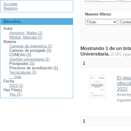
Acceder
Registro
Nuevos filtros:
Descubre
Autor
Ameztoy, Malen (1)
Winkel, Marcela (1)
Materia
Carreras de ingeniería (1)
Mostrando 1 de un tota
Carreras de postgado (1)
Universitaria.
(0.001 segu
CONEAU (1)
Gestión universitaria (1)
1
Postgrados (1)
Procesos de acreditación (1)
Tecnicaturas (1)
... más
El imp
Fecha
ofreci
2023 (1)
2022
Has File(s)
Yes (1)
Ameztoy
Ingenier
1