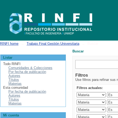
Buscar
RINFI home
→
Trabajo Final Gestión Universitaria
→
Buscar
Buscar
Listar
Todo RINFI
Comunidades & Colecciones
Por fecha de publicación
Filtros
Autores
Títulos
Use filtros para refinar sus 
Materias
Esta comunidad
Filtros actuales:
Por fecha de publicación
Autores
Títulos
Materias
Mi cuenta