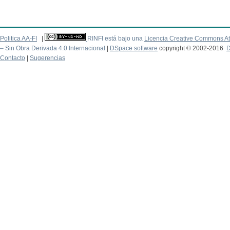
Politica AA-FI
|
RINFI está bajo una
Licencia Creative Commons At
– Sin Obra Derivada 4.0 Internacional
|
DSpace software
copyright © 2002-2016
D
Contacto
|
Sugerencias