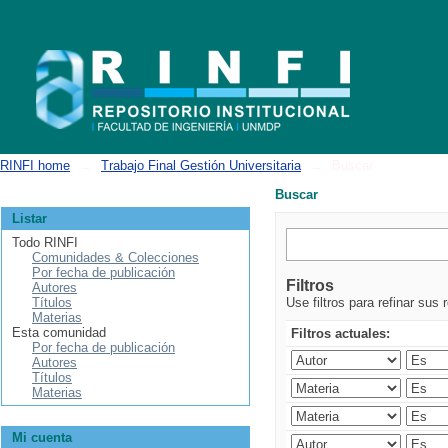
Buscar
RINFI home
→
Trabajo Final Gestión Universitaria
→
Buscar
Buscar
Listar
Todo RINFI
Comunidades & Colecciones
Por fecha de publicación
Filtros
Autores
Títulos
Use filtros para refinar sus 
Materias
Esta comunidad
Filtros actuales:
Por fecha de publicación
Autores
Títulos
Materias
Mi cuenta