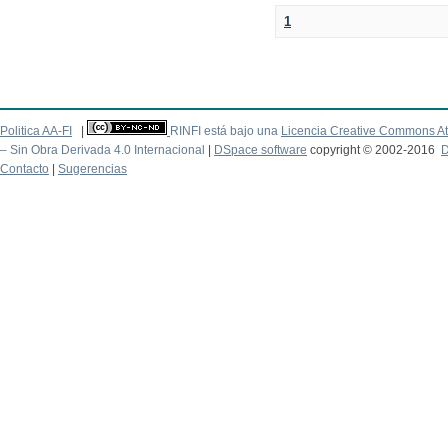
1
Politica AA-FI
|
RINFI está bajo una
Licencia Creative Commons At
– Sin Obra Derivada 4.0 Internacional
|
DSpace software
copyright © 2002-2016
D
Contacto
|
Sugerencias