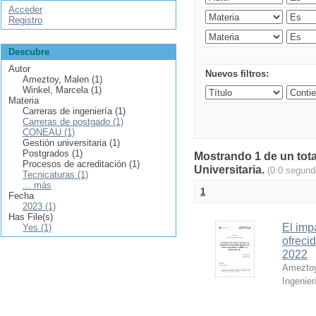
Acceder
Registro
Descubre
Autor
Nuevos filtros:
Ameztoy, Malen (1)
Winkel, Marcela (1)
Materia
Carreras de ingeniería (1)
Carreras de postgado (1)
CONEAU (1)
Gestión universitaria (1)
Postgrados (1)
Mostrando 1 de un tota
Procesos de acreditación (1)
Universitaria.
(0.0 segund
Tecnicaturas (1)
... más
1
Fecha
2023 (1)
Has File(s)
El imp
Yes (1)
ofreci
2022
Ameztoy
Ingenier