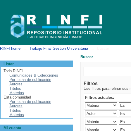
Buscar
RINFI home
→
Trabajo Final Gestión Universitaria
→
Buscar
Buscar
Listar
Todo RINFI
Comunidades & Colecciones
Por fecha de publicación
Filtros
Autores
Títulos
Use filtros para refinar sus 
Materias
Esta comunidad
Filtros actuales:
Por fecha de publicación
Autores
Títulos
Materias
Mi cuenta