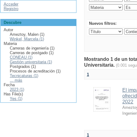
Acceder
Registro
Descubre
Nuevos filtros:
Autor
Ameztoy, Malen (1)
Winkel, Marcela (1)
Materia
Carreras de ingeniería (1)
Carreras de postgado (1)
CONEAU (1)
Mostrando 1 de un tota
Gestión universitaria (1)
Universitaria.
(0.001 segu
Postgrados (1)
Procesos de acreditación (1)
1
Tecnicaturas (1)
... más
Fecha
2023 (1)
El imp
Has File(s)
ofreci
Yes (1)
2022
Ameztoy
Ingenier
1