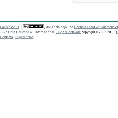
Politica AA-FI
|
RINFI está bajo una
Licencia Creative Commons At
– Sin Obra Derivada 4.0 Internacional
|
DSpace software
copyright © 2002-2016
D
Contacto
|
Sugerencias