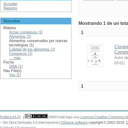
Acceder
Registro
Descubre
Mostrando 1 de un tota
Materia
Actas congresos (1)
1
Alimentos (1)
Alimentos conservados por nuevas
tecnologías (1)
Congre
Calidad de los alimentos (1)
Congr
Congresos (1)
Autor d
... más
Fecha
03-01
)
2006 (1)
Has File(s)
Yes (1)
1
Politica AA-FI
|
RINFI está bajo una
Licencia Creative Commons At
– Sin Obra Derivada 4.0 Internacional
|
DSpace software
copyright © 2002-2016
D