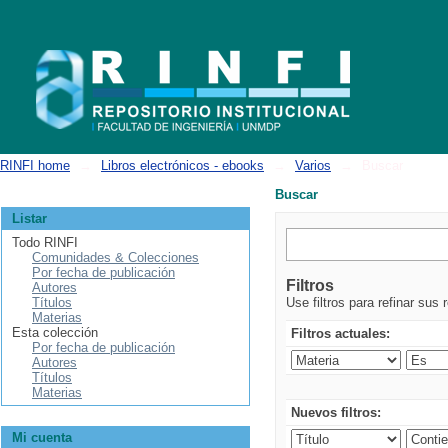
Buscar
RINFI home
→
Libros electrónicos - ebooks
→
Varios
→
Buscar
Buscar
Listar
Todo RINFI
Comunidades & Colecciones
Por fecha de publicación
Filtros
Autores
Títulos
Use filtros para refinar sus 
Materias
Esta colección
Filtros actuales:
Por fecha de publicación
Autores
Títulos
Materias
Nuevos filtros:
Mi cuenta